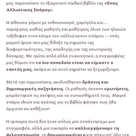
μας παρουσίασε το εξαιρετικό παιδικό βιβλίο της
«Ένας
Αλλιώτικος Σπόρος»
.
Η αίθουσα γέμισε με ενθουσιασμό, χαμόγελα και…
περιέργεια, καθώς μαθητές και μαθήτριες όλων των ηλικιών
ταξίδεψαν στον κόσμο του «αλλιώτικου» σπόρου — ενός
μικρού ήρωα που μας δίδαξε τη σημασία της
διαφορετικότητας, της αποδοχής και της εσωτερικής
δύναμης. Με τρόπο απλό αλλά συγκινητικό, η συγγραφέας
μας θύμισε ότι
το πιο σπουδαίο είναι να είμαστε ο
εαυτός μας
, ακόμα κι αν αυτό σημαίνει να ξεχωρίζουμε.
Μετά την παρουσίαση, ακολούθησαν
δράσεις και
δημιουργικές συζητήσεις
. Οι μαθητές έκαναν
ερωτήσεις
,
μοιράστηκαν τις σκέψεις και τα συναισθήματά τους. Μικροί
σπόροι ιδεών και αγάπης για το βιβλίο φάνηκε πως ήδη
άρχισαν να ανθίζουν!
Η εμπειρία αυτή δεν ήταν απλώς μία συνάντηση με μια
συγγραφέα, αλλά μια ευκαιρία να
καλλιεργήσουμε τη
φιλαναγνωσία
, τη
δημιουργικότητα
και πάνω απ’ όλα τον