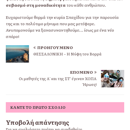
σεβασμό στη μοναδικότητα
του κάθε ανθρώπου.
Ευχαριστούμε θερμά την κυρία Σπαχίδου για την παρουσία
της και το πολύτιμο μήνυμα που μας μετέφερε.
Ανυπομονούμε να ξανασυναντηθούμε… ίσως με ένα νέο
σπόρο!
ΠΡΟΗΓΟΎΜΕΝΟ
ΘΕΣΣΑΛΟΝΙΚΗ – Η Νύφη του Βορρά
ΕΠΌΜΕΝΟ
Οι μαθητές της Α’ και της ΣΤ’ έγιναν ΧΟΠΑ
Ήρωες!
ΚΆΝΤΕ ΤΟ ΠΡΏΤΟ ΣΧΌΛΙΟ
Υποβολή απάντησης
Για να σχολιάσετε πρέπει να
συνδεθείτε
.