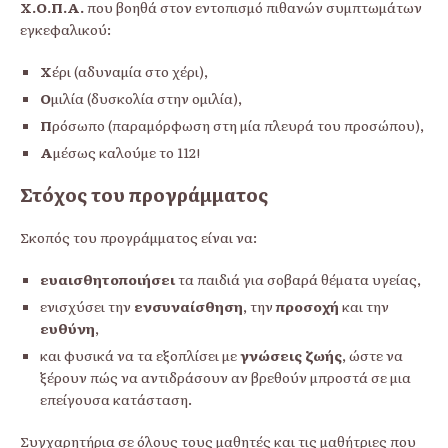
Χ.Ο.Π.Α.
που βοηθά στον εντοπισμό πιθανών συμπτωμάτων
εγκεφαλικού:
Χ
έρι (αδυναμία στο χέρι),
Ο
μιλία (δυσκολία στην ομιλία),
Π
ρόσωπο (παραμόρφωση στη μία πλευρά του προσώπου),
Α
μέσως καλούμε το 112!
Στόχος του προγράμματος
Σκοπός του προγράμματος είναι να:
ευαισθητοποιήσει
τα παιδιά για σοβαρά θέματα υγείας,
ενισχύσει την
ενσυναίσθηση
, την
προσοχή
και την
ευθύνη
,
και φυσικά να τα εξοπλίσει με
γνώσεις ζωής
, ώστε να
ξέρουν πώς να αντιδράσουν αν βρεθούν μπροστά σε μια
επείγουσα κατάσταση.
Συγχαρητήρια σε όλους τους μαθητές και τις μαθήτριες που