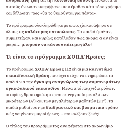
ανθρώπινη ζωή
και την
κοινωνική ευθύνη
. Πολλοί από
αυτούς ένιωσαν υπερήφανοι που έμαθαν κάτι τόσο χρήσιμο
και δήλωσαν πως «θα το θυμούνται για πάντα».
Το πρόγραμμα ολοκληρώθηκε με επιτυχία και άφησε σε
όλους τις
καλύτερες εντυπώσεις
. Τα παιδιά έμαθαν,
συμμετείχαν, και κυρίως κατάλαβαν πως ακόμα κι αν είναι
μικρά…
μπορούν να κάνουν κάτι μεγάλο
!
Τι είναι το πρόγραμμα ΧΟΠΑ Ήρωες;
Το πρόγραμμα
ΧΟΠΑ Ήρωες 112
είναι μια
καινοτόμα
εκπαιδευτική δράση
που έχει στόχο να ενημερώσει τα
παιδιά για την
έγκαιρη αναγνώριση των συμπτωμάτων
εγκεφαλικού επεισοδίου
. Μέσα από παιχνίδια ρόλων,
ιστορίες, δραστηριότητες και συνεργασία μεταξύ των
μικρότερων (Α’) και των μεγαλύτερων μαθητών (ΣΤ’), τα
παιδιά μαθαίνουν με
διαδραστικό και βιωματικό τρόπο
πώς να γίνουν μικροί ήρωες… που σώζουν ζωές!
Ο τίτλος του προγράμματος αναφέρεται στο ακρωνύμιο