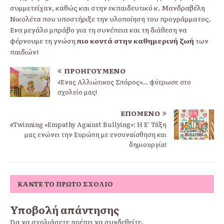
συμμετείχαν, καθώς και στην εκπαιδευτικό κ. Μανδραβέλη
Νικολέτα που υποστήριξε την υλοποίηση του προγράμματος.
Ένα μεγάλο μπράβο για τη συνέπεια και τη διάθεση να
φέρνουμε τη γνώση
πιο κοντά στην καθημερινή ζωή
των
παιδιών!
ΠΡΟΗΓΟΎΜΕΝΟ
«Ένας Αλλιώτικος Σπόρος»… φύτρωσε στο
σχολείο μας!
ΕΠΌΜΕΝΟ
eTwinning «Empathy Against Bullying»: Η Ε’ Τάξη
μας ενώνει την Ευρώπη με ενσυναίσθηση και
δημιουργία!
ΚΆΝΤΕ ΤΟ ΠΡΏΤΟ ΣΧΌΛΙΟ
Υποβολή απάντησης
Για να σχολιάσετε πρέπει να
συνδεθείτε
.