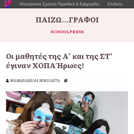
Ηλεκτρονικά Σχολικά Περιοδικά & Εφημερίδες
Σύνδεση
ΠΑΙΖΩ...ΓΡΆΦΟΙ
SCHOOLPRESS
Οι μαθητές της Α’ και της ΣΤ’
έγιναν ΧΟΠΑ Ήρωες!
ΜΑΝΔΡΑΒΕΛΗ ΝΙΚΟΛΕΤΑ