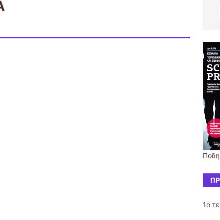
Α
Ποδη
ΠΡ
1ο τ