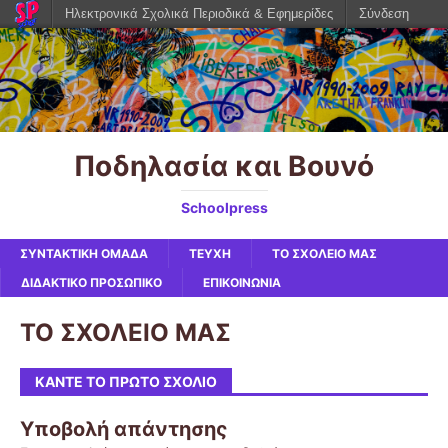
Ηλεκτρονικά Σχολικά Περιοδικά & Εφημερίδες
Σύνδεση
Ποδηλασία και Βουνό
Schoolpress
ΣΥΝΤΑΚΤΙΚΗ ΟΜΑΔΑ
ΤΕΥΧΗ
ΤΟ ΣΧΟΛΕΙΟ ΜΑΣ
ΔΙΔΑΚΤΙΚΟ ΠΡΟΣΩΠΙΚΟ
ΕΠΙΚΟΙΝΩΝΙΑ
ΤΟ ΣΧΟΛΕΙΟ ΜΑΣ
ΚΆΝΤΕ ΤΟ ΠΡΏΤΟ ΣΧΌΛΙΟ
Υποβολή απάντησης