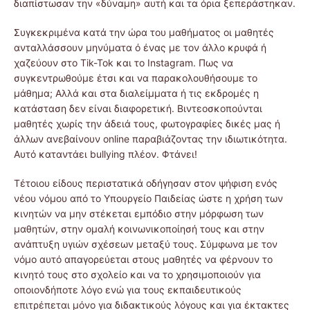
διαπίστωσαν την «δύναμη» αυτή και τα όρια ξεπεράστηκαν.
Συγκεκριμένα κατά την ώρα του μαθήματος οι μαθητές
ανταλλάσσουν μηνύματα ό ένας με τον άλλο κρυφά ή
χαζεύουν στο Τik-Tok και το Instagram. Πως να
συγκεντρωθούμε έτσι και να παρακολουθήσουμε το
μάθημα; Αλλά και στα διαλείμματα ή τις εκδρομές η
κατάσταση δεν είναι διαφορετική. Βιντεοσκοπούνται
μαθητές χωρίς την άδειά τους, φωτογραφίες δικές μας ή
άλλων ανεβαίνουν online παραβιάζοντας την ιδιωτικότητα.
Αυτό καταντάει bullying πλέον. Φτάνει!
Τέτοιου είδους περιστατικά οδήγησαν στον ψήφιση ενός
νέου νόμου από το Υπουργείο Παιδείας ώστε η χρήση των
κινητών να μην στέκεται εμπόδιο στην μόρφωση των
μαθητών, στην ομαλή κοινωνικοποίησή τους και στην
ανάπτυξη υγιών σχέσεων μεταξύ τους. Σύμφωνα με τον
νόμο αυτό απαγορεύεται στους μαθητές να φέρνουν το
κινητό τους στο σχολείο και να το χρησιμοποιούν για
οποιονδήποτε λόγο ενώ για τους εκπαιδευτικούς
επιτρέπεται μόνο για διδακτικούς λόγους και για έκτακτες