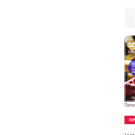
Πραγ
ΠΡ
1ο τ