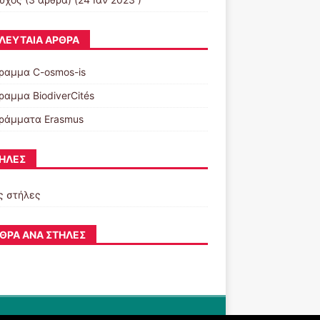
ΛΕΥΤΑΊΑ ΆΡΘΡΑ
ραμμα C-osmos-is
ραμμα BiodiverCités
ράμματα Erasmus
ΉΛΕΣ
ς στήλες
ΘΡΑ ΑΝΆ ΣΤΉΛΕΣ