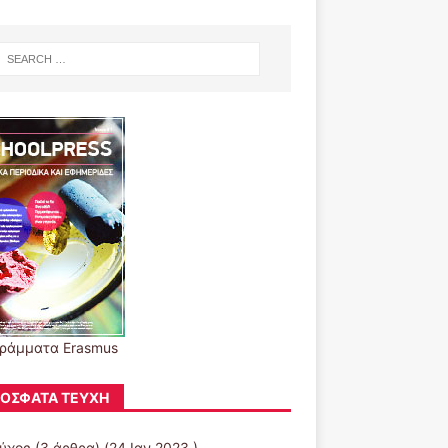
ράμματα Erasmus
ΌΣΦΑΤΑ ΤΕΎΧΗ
εύχος
(3 άρθρα) (24 Ιαν 2023 )