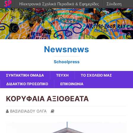
Ηλεκτρονικά Σχολικά Περιοδικά & Εφημερίδες
Σύνδεση
Newsnews
Schoolpress
ΣΥΝΤΑΚΤΙΚΗ ΟΜΑΔΑ
ΤΕΥΧΗ
ΤΟ ΣΧΟΛΕΙΟ ΜΑΣ
ΔΙΔΑΚΤΙΚΟ ΠΡΟΣΩΠΙΚΟ
ΕΠΙΚΟΙΝΩΝΙΑ
ΚΟΡΥΦΑΙΑ ΑΞΙΟΘΕΑΤΑ
ΒΑΣΙΛΕΙΑΔΟΥ ΟΛΓΑ