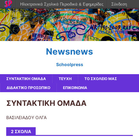
Ηλεκτρονικά Σχολικά Περιοδικά & Εφημερίδες
Σύνδεση
Newsnews
Schoolpress
ΣΥΝΤΑΚΤΙΚΗ ΟΜΑΔΑ
ΤΕΥΧΗ
ΤΟ ΣΧΟΛΕΙΟ ΜΑΣ
ΔΙΔΑΚΤΙΚΟ ΠΡΟΣΩΠΙΚΟ
ΕΠΙΚΟΙΝΩΝΙΑ
ΣΥΝΤΑΚΤΙΚΗ ΟΜΑΔΑ
ΒΑΣΙΛΕΙΑΔΟΥ ΟΛΓΑ
2 ΣΧΌΛΙΑ