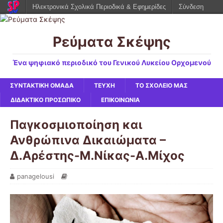
Ηλεκτρονικά Σχολικά Περιοδικά & Εφημερίδες
Σύνδεση
Ρεύματα Σκέψης
Ένα ψηφιακό περιοδικό του Γενικού Λυκείου Ορχομενού
ΣΥΝΤΑΚΤΙΚΗ ΟΜΑΔΑ
ΤΕΥΧΗ
ΤΟ ΣΧΟΛΕΙΟ ΜΑΣ
ΔΙΔΑΚΤΙΚΟ ΠΡΟΣΩΠΙΚΟ
ΕΠΙΚΟΙΝΩΝΙΑ
Παγκοσμιοποίηση και
Ανθρώπινα Δικαιώματα –
Δ.Αρέστης-Μ.Νίκας-Α.Μίχος
panagelousi