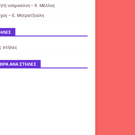
ητή νοημοσύνη – Χ. Μέλλος
γχος – Ε. Μητρατζούλη
ΉΛΕΣ
ς στήλες
ΘΡΑ ΑΝΆ ΣΤΉΛΕΣ