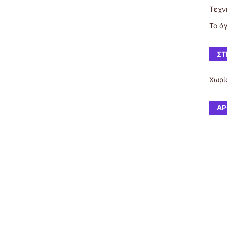
Τεχν
Το ά
ΣΤ
Χωρί
ΆΡ