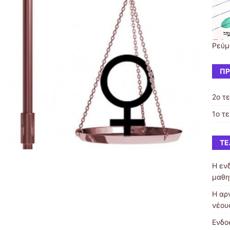
Ρεύμ
ΠΡ
2o τ
1ο τ
ΤΕ
Η εν
μαθη
Η αρ
νέου
Ενδο