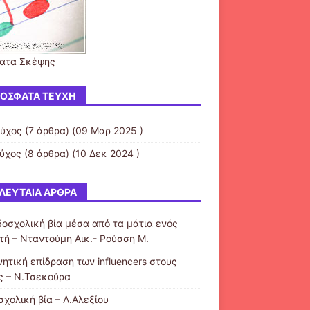
ατα Σκέψης
ΌΣΦΑΤΑ ΤΕΎΧΗ
εύχος
(7 άρθρα) (09 Μαρ 2025 )
εύχος
(8 άρθρα) (10 Δεκ 2024 )
ΛΕΥΤΑΊΑ ΆΡΘΡΑ
δοσχολική βία μέσα από τα μάτια ενός
τή – Νταντούμη Αικ.- Ρούσση Μ.
νητική επίδραση των influencers στους
ς – Ν.Τσεκούρα
σχολική βία – Λ.Αλεξίου