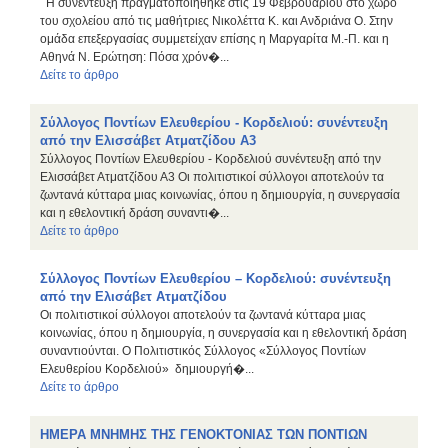
Η συνέντευξη πραγματοποιήθηκε στις 19 Φεβρουαρίου στο χώρο
του σχολείου από τις μαθήτριες Νικολέττα Κ. και Ανδριάνα Ο. Στην
ομάδα επεξεργασίας συμμετείχαν επίσης η Μαργαρίτα Μ.-Π. και η
Αθηνά Ν. Ερώτηση: Πόσα χρόν�...
Δείτε το άρθρο
Σύλλογος Ποντίων Ελευθερίου - Κορδελιού: συνέντευξη
από την Ελισσάβετ Ατματζίδου Α3
Σύλλογος Ποντίων Ελευθερίου - Κορδελιού συνέντευξη από την
Ελισσάβετ Ατματζίδου Α3 Οι πολιτιστικοί σύλλογοι αποτελούν τα
ζωντανά κύτταρα μιας κοινωνίας, όπου η δημιουργία, η συνεργασία
και η εθελοντική δράση συναντι�...
Δείτε το άρθρο
Σύλλογος Ποντίων Ελευθερίου – Κορδελιού: συνέντευξη
από την Ελισάβετ Ατματζίδου
Οι πολιτιστικοί σύλλογοι αποτελούν τα ζωντανά κύτταρα μιας
κοινωνίας, όπου η δημιουργία, η συνεργασία και η εθελοντική δράση
συναντιούνται. Ο Πολιτιστικός Σύλλογος «Σύλλογος Ποντίων
Ελευθερίου Κορδελιού» δημιουργή�...
Δείτε το άρθρο
ΗΜΕΡΑ ΜΝΗΜΗΣ ΤΗΣ ΓΕΝΟΚΤΟΝΙΑΣ ΤΩΝ ΠΟΝΤΙΩΝ