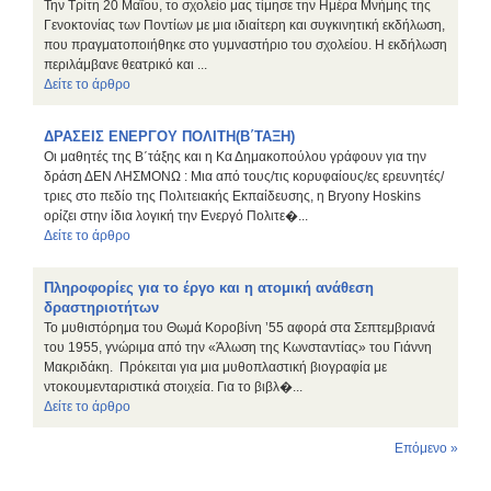
Την Τρίτη 20 Μαΐου, το σχολείο μας τίμησε την Ημέρα Μνήμης της
Γενοκτονίας των Ποντίων με μια ιδιαίτερη και συγκινητική εκδήλωση,
που πραγματοποιήθηκε στο γυμναστήριο του σχολείου. Η εκδήλωση
περιλάμβανε θεατρικό και ...
Δείτε το άρθρο
ΔΡΑΣΕΙΣ ΕΝΕΡΓΟΥ ΠΟΛΙΤΗ(Β΄ΤΑΞΗ)
Οι μαθητές της Β΄τάξης και η Κα Δημακοπούλου γράφουν για την
δράση ΔΕΝ ΛΗΣΜΟΝΩ : Μια από τους/τις κορυφαίους/ες ερευνητές/
τριες στο πεδίο της Πολιτειακής Εκπαίδευσης, η Bryony Hoskins
ορίζει στην ίδια λογική την Ενεργό Πολιτε�...
Δείτε το άρθρο
Πληροφορίες για το έργο και η ατομική ανάθεση
δραστηριοτήτων
Το μυθιστόρημα του Θωμά Κοροβίνη ’55 αφορά στα Σεπτεμβριανά
του 1955, γνώριμα από την «Άλωση της Κωνσταντίας» του Γιάννη
Μακριδάκη. Πρόκειται για μια μυθοπλαστική βιογραφία με
ντοκουμενταριστικά στοιχεία. Για το βιβλ�...
Δείτε το άρθρο
Επόμενο »