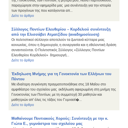
της Γενοκτονίας των Ποντίων, η μητέρα μου, Νανά Παμπουκίδου,
παραχώρησε στην εφημερίδα μας μια συνέντευξη για την ιστορία
των προγόνων της που κατάγονται απ...
Δείτε το άρθρο
Σύλλογος Ποντίων Ελευθερίου – Κορδελιού συνέντευξη
από την Ελισσάβετ Ατματζίδου (αναδημοσίευση)
Οι πολιτιστικοί σύλλογοι αποτελούν τα ζωντανά κύτταρα μιας
κοινωνίας, όπου η δημιουργία, η συνεργασία και η εθελοντική δράση
συναντιούνται. Ο Πολιτιστικός Σύλλογος «Σύλλογος Ποντίων
Ελευθερίου Κορδελιού» δημιουργή...
Δείτε το άρθρο
Έκδηλωση Μνήμης για τη Γενοκτονία των Ελλήνων του
Πόντου
Με ιδιαίτερη συγκίνηση πραγματοποιήθηκε στις 18 Μαΐου στο
αμφιθέατρο του σχολείου μας εκδήλωση αφιερωμένη στη μνήμη της
Γενοκτονίας των Ποντίων, με τη συμμετοχή 30 μαθητών και
μαθητριών απ' όλες τις τάξεις του Γυμνασί�...
Δείτε το άρθρο
Μαθαίνουμε Ποντιακούς Χορούς: Συνέντευξη με την κ.
Γιώτα Ε., γυμνάστρια του σχολείου μας