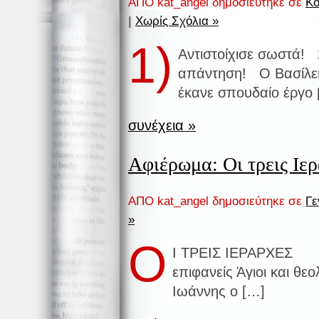
ΑΠΟ kat_angel δημοσιεύτηκε σε
Κο
|
Χωρίς Σχόλια »
1)
Αντιστοίχισε σωστά!
απάντηση! Ο Βασίλειο
έκανε σπουδαίο έργο 
συνέχεια »
Αφιέρωμα: Οι τρεις Ιε
ΑΠΟ kat_angel δημοσιεύτηκε σε
Γε
»
Ο
Ι ΤΡΕΙΣ ΙΕΡΑΡΧΕΣ Οι 
επιφανείς Άγιοι και θε
Ιωάννης ο […]