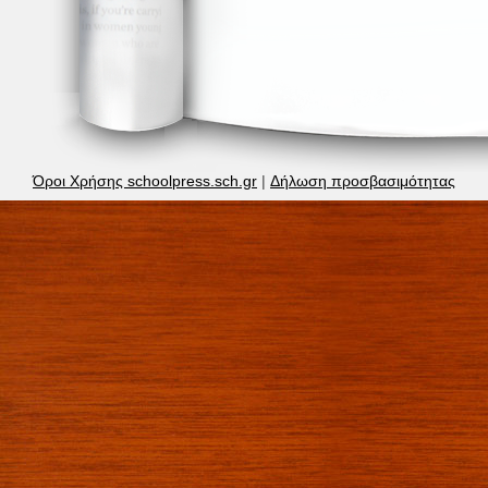
Όροι Χρήσης schoolpress.sch.gr
|
Δήλωση προσβασιμότητας