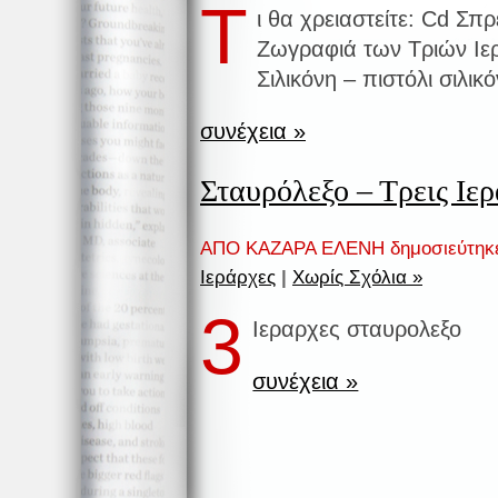
Τ
ι θα χρειαστείτε: Cd Σ
Ζωγραφιά των Τριών Ιε
Σιλικόνη – πιστόλι σιλι
συνέχεια »
Σταυρόλεξο – Τρεις Ιε
ΑΠΟ ΚΑΖΑΡΑ ΕΛΕΝΗ δημοσιεύτηκ
Ιεράρχες
|
Χωρίς Σχόλια »
3
Ιεραρχες σταυρολεξο
συνέχεια »