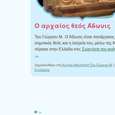
Ο αρχαίος θεός Άδωνις
Του Γιώργου Μ. Ο Άδωνις είναι πανάρχαιος
σημιτικός θεός και η λατρεία του, μέσω της
πέρασε στην Ελλάδα στις
Συνεχίστε την αν
→
Δημοσιεύθηκε στη
Αρχαία Μαντάτα!!! Του Γιώργου Μ.
|
Σχολιάστε
Πλοήγηση άρθρων