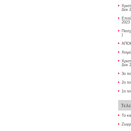
Χρισ
Δεκ 2
Επιτ
2023 
Πασχ
)
ΑΠΟ
Χειμ
Χριστ
Δεκ 2
3ο τε
2o τε
1ο τε
Τελ
Το κ
Ζωγρα