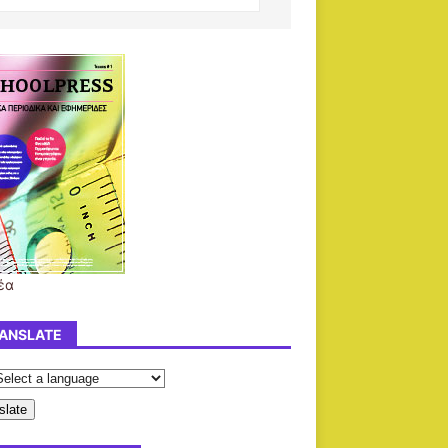
έα
ANSLATE
slate