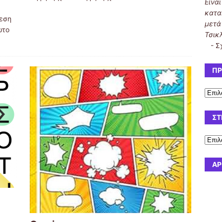
Είνα
κατα
ίεση
μετά
ωτο
Τσικ
-
Σ
ΠΡ
ΣΤ
ΆΡ