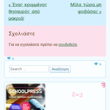
«
Ένας κρυμμένος
Μίλα τώρα…μη
Πλοήγηση άρθρων
θησαυρός από
φοβάσαι!
»
μακριά!
Σχολιάστε
Για να σχολιάσετε πρέπει να
συνδεθείτε
.
Αναζήτηση