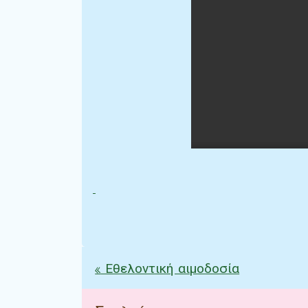
«
Εθελοντική αιμοδοσία
Πλοήγηση άρθρω