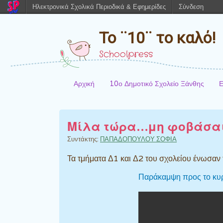
Ηλεκτρονικά Σχολικά Περιοδικά & Εφημερίδες
Σύνδεση
Το ¨10¨ το καλό!
Schoolpress
Αρχική
10ο Δημοτικό Σχολείο Ξάνθης
Ε
Μίλα τώρα…μη φοβάσαι
Συντάκτης:
ΠΑΠΑΔΟΠΟΥΛΟΥ ΣΟΦΙΑ
Τα τμήματα Δ1 και Δ2 του σχολείου ένωσαν 