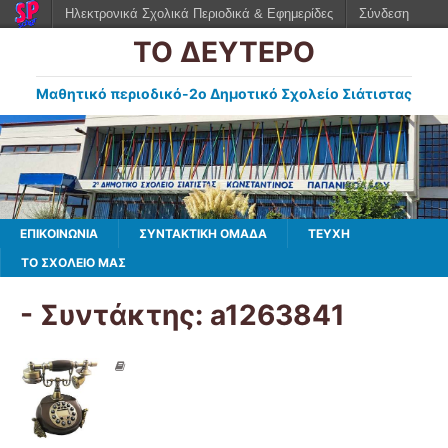
Ηλεκτρονικά Σχολικά Περιοδικά & Εφημερίδες
Σύνδεση
ΤΟ ΔΕΥΤΕΡΟ
Μαθητικό περιοδικό-2ο Δημοτικό Σχολείο Σιάτιστας
ΕΠΙΚΟΙΝΩΝΙΑ
ΣΥΝΤΑΚΤΙΚΗ ΟΜΑΔΑ
ΤΕΥΧΗ
ΤΟ ΣΧΟΛΕΙΟ ΜΑΣ
- Συντάκτης:
a1263841