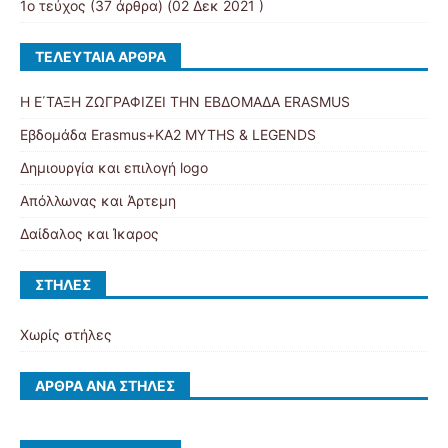
1ο τεύχος
(37 άρθρα) (02 Δεκ 2021 )
ΤΕΛΕΥΤΑΊΑ ΆΡΘΡΑ
Η Ε΄ΤΑΞΗ ΖΩΓΡΑΦΙΖΕΙ ΤΗΝ ΕΒΔΟΜΑΔΑ ERASMUS
Εβδομάδα Erasmus+KA2 MYTHS & LEGENDS
Δημιουργία και επιλογή logo
Απόλλωνας και Άρτεμη
Δαίδαλος και Ίκαρος
ΣΤΉΛΕΣ
Χωρίς στήλες
ΆΡΘΡΑ ΑΝΆ ΣΤΉΛΕΣ