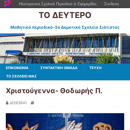
Ηλεκτρονικά Σχολικά Περιοδικά & Εφημερίδες
Σύνδεση
ΤΟ ΔΕΥΤΕΡΟ
Μαθητικό περιοδικό-2ο Δημοτικό Σχολείο Σιάτιστας
ΕΠΙΚΟΙΝΩΝΙΑ
ΣΥΝΤΑΚΤΙΚΗ ΟΜΑΔΑ
ΤΕΥΧΗ
ΤΟ ΣΧΟΛΕΙΟ ΜΑΣ
Χριστούγεννα- Θοδωρής Π.
a1263841