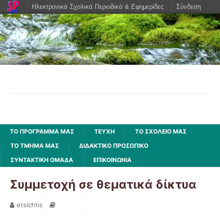
Ηλεκτρονικά Σχολικά Περιοδικά & Εφημερίδες
Σύνδεση
Τρέχει, τρέχει το ποτάμι
Πρόγραμμα δραστηριοτήρων από το Δ1 του 5ου
Δημοτικού Σχολείου Καρδίτσας
ΤΟ ΠΡΌΓΡΑΜΜΆ ΜΑΣ
ΤΕΥΧΗ
ΤΟ ΣΧΟΛΕΙΟ ΜΑΣ
ΤΟ ΤΜΉΜΑ ΜΑΣ
ΔΙΔΑΚΤΙΚΟ ΠΡΟΣΩΠΙΚΟ
ΣΥΝΤΑΚΤΙΚΗ ΟΜΑΔΑ
ΕΠΙΚΟΙΝΩΝΙΑ
Συμμετοχή σε θεματικά δίκτυα
etsichtis