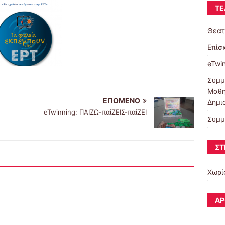
ΤΕ
Θεατ
Επίσ
eTwi
Συμμ
Μαθη
ΕΠΌΜΕΝΟ
Δημι
eTwinning: ΠΑΙΖΩ-παίΖΕΙΣ-παίΖΕΙ
Συμμ
ΣΤ
Χωρί
ΆΡ