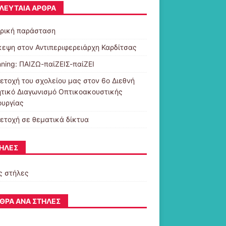
ΛΕΥΤΑΊΑ ΆΡΘΡΑ
ρική παράσταση
κεψη στον Αντιπεριφερειάρχη Καρδίτσας
nning: ΠΑΙΖΩ-παίΖΕΙΣ-παίΖΕΙ
ετοχή του σχολείου μας στον 6ο Διεθνή
τικό Διαγωνισμό Οπτικοακουστικής
ουργίας
ετοχή σε θεματικά δίκτυα
ΉΛΕΣ
ς στήλες
ΘΡΑ ΑΝΆ ΣΤΉΛΕΣ