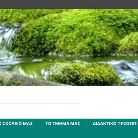
τάμι
υ 5ου Δημοτικού Σχολείου Καρδίτσας
Ο ΣΧΟΛΕΙΟ ΜΑΣ
ΤΟ ΤΜΉΜΑ ΜΑΣ
ΔΙΔΑΚΤΙΚΟ ΠΡΟΣΩΠ