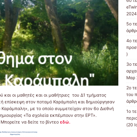
6ο τ
eTwi
2024
5ο τ
άρθρ
4ο τε
προσ
)
3ο τ
αρχα
Μαρ 
2ο τ
του 
ύ και οι μαθητές και οι μαθήτριες του Δ1 τμήματος
άρθρ
κή επίσκεψη στον ποταμό Καράμπαλη και δημιούργησαν
ό Καράμπαλη», με το οποίο συμμετείχαν στον 6ο Διεθνή
1ο τε
ημιουργίας «Τα σχολεία εκπέμπουν στην ΕΡΤ».
περι
Μπορείτε να δείτε το βίντεο
εδώ.
(20 Ι