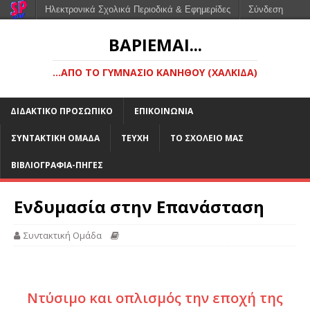
Ηλεκτρονικά Σχολικά Περιοδικά & Εφημερίδες
Σύνδεση
ΒΑΡΙΈΜΑΙ...
...ΑΠΌ ΤΟ ΓΥΜΝΆΣΙΟ ΚΑΝΉΘΟΥ (ΧΑΛΚΊΔΑ)
ΔΙΔΑΚΤΙΚΌ ΠΡΟΣΩΠΙΚΌ
ΕΠΙΚΟΙΝΩΝΊΑ
ΣΥΝΤΑΚΤΙΚΉ ΟΜΆΔΑ
ΤΕΎΧΗ
ΤΟ ΣΧΟΛΕΊΟ ΜΑΣ
ΒΙΒΛΙΟΓΡΑΦΊΑ-ΠΗΓΈΣ
Ενδυμασία στην Επανάσταση
Συντακτική Ομάδα
Ντύσιμο και οπλισμός την εποχή της