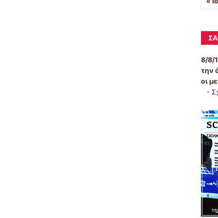
« Ι
ΣΑ
8/8/
την 
οι μ
-
Σ