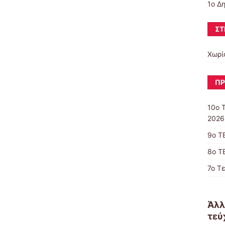
1ο Δ
ΣΤ
Χωρί
ΠΡ
10o 
2026
9ο Τ
8ο Τ
7ο Τ
Άλλ
τεύ