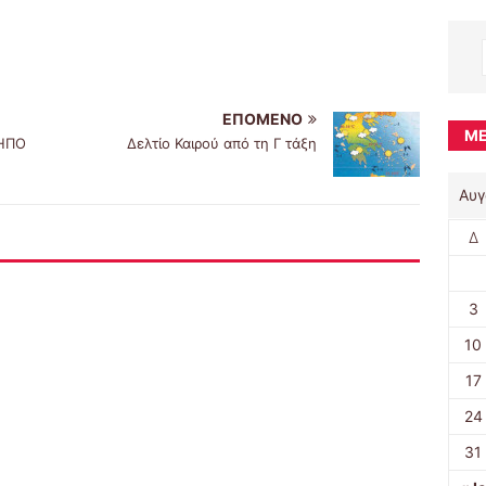
ΕΠΌΜΕΝΟ
ΜΈ
ΚΗΠΟ
Δελτίο Καιρού από τη Γ τάξη
Αυγ
Δ
3
10
17
24
31