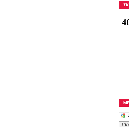
ΣΚ
ΜΕ
Tran