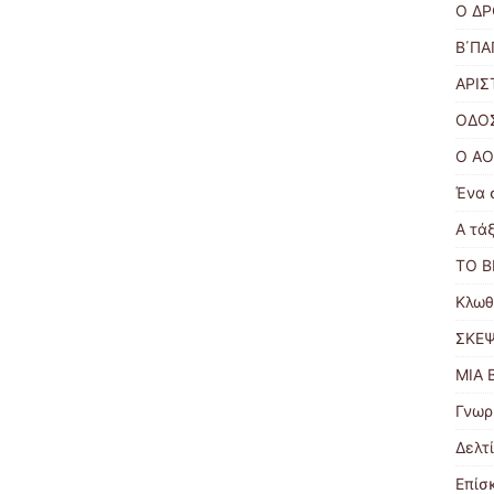
Ο ΔΡ
Β΄Π
ΑΡΙΣ
ΟΔΟ
Ο Α
Ένα 
Α τά
ΤΟ Β
Κλωθ
ΣΚΕΨ
ΜΙΑ 
Γνωρ
Δελτί
Επίσ