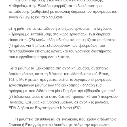
Κατά την εφαρμογή του «Μεταλυκειακού έτους-τάξης
Μαθητείας» στην Ελλάδα εφαρμόζεται το δυικό σύστημα
εκπαίδευσης (μαθητείας) με συνολική διάρκεια του προγράμματος
εννέα (9) μήνες και περιλαμβάνει:
α)Τη μαθητεία με εκπαίδευση στο χώρο εργασίας. Το λεγόμενο
«Πρόγραμμα εκπαίδευσης στο χώρο εργασίας», έχει διάρκεια
είκοσι οκτώ (28) ωρών εβδομαδιαίως και επιμερίζεται σε τέσσερις
(4) ημέρες για 9 μήνες, εξαιρουμένων των εβδομάδων που
περιλαμβάνουν επίσημες αργίες και του χρονικού διαστήματος
που ο εργοδότης παραμένει κλειστός.
β)Τα μαθήματα Ειδικότητας στη σχολική μονάδα, αντίστοιχα.
Αναλυτικότερα, κατά τη διάρκεια του «Μεταλυκειακού Έτους-
Τάξης Μαθητείας» πραγματοποιείται το λεγόμενο «Πρόγραμμα
εργαστηριακών μαθημάτων της ειδικότητας»,δηλαδή ένα
πρόγραμμα που διδάσκεται μία (1) ημέρα την εβδομάδα για επτά
(7) διδακτικές ώρες από εκπαιδευτικό προσωπικό του Υπουργείου
Παιδείας, Έρευνας και Θρησκευμάτων, σε σχολικές μονάδες
ΕΠΑ.Λ ή/και σε Εργαστηριακά Κέντρα (ΕΚ).
Η μαθητεία απευθύνεται σε ενήλικους που έχουν απολυτήριο
Γενικού ή Επαγγελματικού Λυκείου με στόχο την αφομοίωση