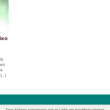
ίκα
ής
ική
ία
ο
[...]
Όροι Χρήσης schoolpress.sch.gr
|
Δήλωση προσβασιμότητας