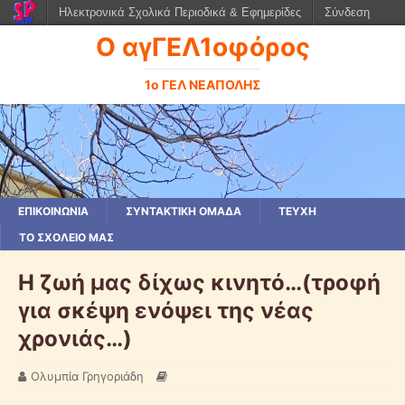
Ηλεκτρονικά Σχολικά Περιοδικά & Εφημερίδες
Σύνδεση
Ο αγΓΕΛ1οφόρος
1ο ΓΕΛ ΝΕΑΠΟΛΗΣ
ΕΠΙΚΟΙΝΩΝΙΑ
ΣΥΝΤΑΚΤΙΚΗ ΟΜΑΔΑ
ΤΕΥΧΗ
ΤΟ ΣΧΟΛΕΙΟ ΜΑΣ
Η ζωή μας δίχως κινητό…(τροφή
για σκέψη ενόψει της νέας
χρονιάς…)
Ολυμπία Γρηγοριάδη