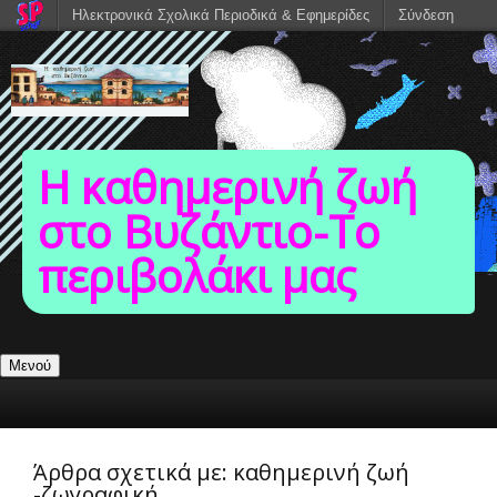
Ηλεκτρονικά Σχολικά Περιοδικά & Εφημερίδες
Σύνδεση
Η καθημερινή ζωή
στο Βυζάντιο-To
περιβολάκι μας
Μενού
Άρθρα σχετικά με:
καθημερινή ζωή
-ζωγραφική