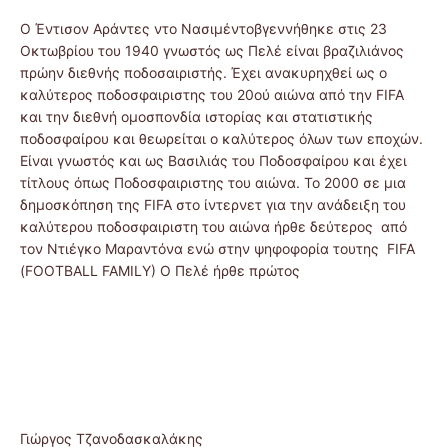
Ο Έντισον Αράντες ντο Νασιμέντοβγεννήθηκε στις 23
Οκτωβρίου του 1940 γνωστός ως Πελέ είναι βραζιλιάνος
πρώην διεθνής ποδοσαιριστής. Έχει ανακυρηχθεί ως ο
καλύτερος ποδοσφαιριστης του 20ού αιώνα από την FIFA
και την διεθνή ομοσπονδία ιστορίας και στατιστικής
ποδοσφαίρου και θεωρείται ο καλύτερος όλων των εποχών.
Είναι γνωστός και ως Βασιλιάς του Ποδοσφαίρου και έχει
τίτλους όπως Ποδοσφαιριστης του αιώνα. Το 2000 σε μια
δημοσκόπηση της FIFA στο ίντερνετ για την ανάδειξη του
καλύτερου ποδοσφαιριστη του αιώνα ήρθε δεύτερος από
τον Ντιέγκο Μαραντόνα ενώ στην ψηφοφορία τουτης FIFA
(FOOTBALL FAMILY) Ο Πελέ ήρθε πρώτος
Γιώργος Τζανοδασκαλάκης