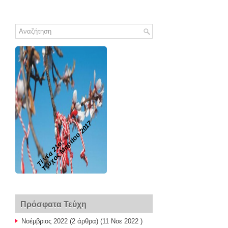
Τεύχος Μαρτίου 2017
Τί νέα 21ο;
Πρόσφατα Τεύχη
Νοέμβριος 2022
(2 άρθρα) (11 Νοε 2022 )