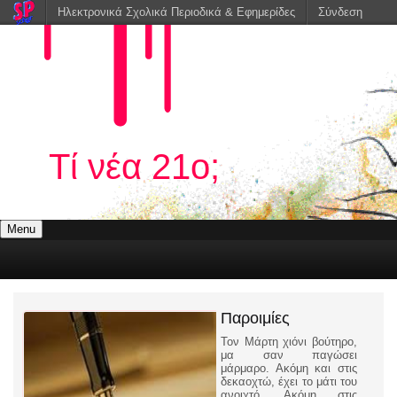
Ηλεκτρονικά Σχολικά Περιοδικά & Εφημερίδες
Σύνδεση
Τί νέα 21ο;
Menu
Παροιμίες
Τον Μάρτη χιόνι βούτηρο,
μα σαν παγώσει
μάρμαρο. Ακόμη και στις
δεκαοχτώ, έχει το μάτι του
ανοιχτό. Ακόμη στις