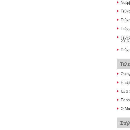
Νοέμ
Τεύχο
Τεύχο
Τεύχ
Τεύχ
2016 
Τεύχ
Τελ
Οικο
Η Εξ
Ένα 
Παροι
Ο Μάη
Στή