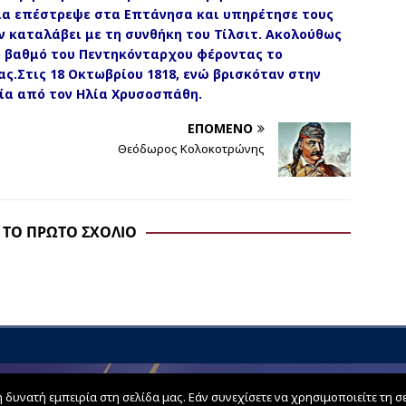
ια επέστρεψε στα Επτάνησα και υπηρέτησε τους
αν καταλάβει με τη συνθήκη του Τίλσιτ. Ακολούθως
ο βαθμό του Πεντηκόνταρχου φέροντας το
ς.Στις 18 Οκτωβρίου 1818, ενώ βρισκόταν στην
ία από τον Ηλία Χρυσοσπάθη.
ΕΠΌΜΕΝΟ
Θεόδωρος Κολοκοτρώνης
 ΤΟ ΠΡΏΤΟ ΣΧΌΛΙΟ
υνατή εμπειρία στη σελίδα μας. Εάν συνεχίσετε να χρησιμοποιείτε τη σ
Όροι Χρήσης schoolpress.sch.gr
|
Δήλωση προσβασιμότητας