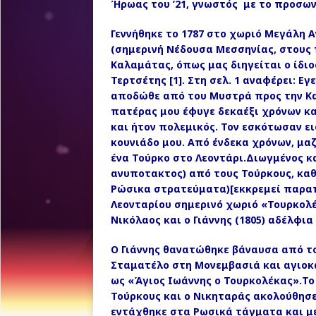
Ήρωας του ’21, γνωστός με το προσω
Γεννήθηκε το 1787 στο χωριό Μεγάλη
(σημερινή Νέδουσα Μεσσηνίας, στους 
Καλαμάτας, όπως μας διηγείται ο ίδι
Τερτσέτης [1]. Στη σελ. 1 αναφέρει: 
αποδώθε από του Μυστρά προς την Κα
πατέρας μου έφυγε δεκαέξι χρόνων κα
και ήτον πολεμικός. Τον εσκότωσαν ει
κουνιάδο μου. Από ένδεκα χρόνων, μα
ένα Τούρκο στο Λεοντάρι.Διωγμένος κ
ανυποτακτος) από τους Τούρκους, καθ
Ρώσικα στρατεύματα)[εκκρεμεί παραπ
Λεονταρίου σημερινό χωριό «Τουρκολέ
Νικόλαος και ο Γιάννης (1805) αδέλφια
Ο Γιάννης θανατώθηκε βάναυσα από το
Σταματέλο στη Μονεμβασιά και αγιοκ
ως «Άγιος Ιωάννης ο Τουρκολέκας».Το
Τούρκους και ο Νικηταράς ακολούθησε
εντάχθηκε στα Ρωσικά τάγματα και με