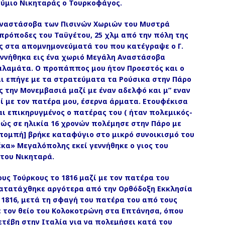
νύμιο Νικηταράς ο Τουρκοφάγος.
 Αναστάσοβα των Πισινών Χωριών του Μυστρά
πρόποδες του Ταϋγέτου, 25 χλμ από την πόλη της
ος στα απομνημονεύματά του που κατέγραψε ο Γ.
Εγεννήθηκα εις ένα χωριό Μεγάλη Αναστάσοβα
λαμάτα. Ο προπάππος μου ήτον Προεστός και ο
ι επήγε με τα στρατεύματα τα Ρούσικα στην Πάρο
ς την Μονεμβασιά μαζί με έναν αδελφό και μ” εναν
ζί με τον πατέρα μου, έσερνα άρματα. Ετουφέκισα
αι επικηρυγμένος ο πατέρας του ( ήταν πολεμικός-
ώς σε ηλικία 16 χρονών πολέμησε στην Πάρο με
ομπή] βρήκε καταφύγιο στο μικρό συνοικισμό του
κα» Μεγαλόπολης εκεί γεννήθηκε ο γιος του
 του Νικηταρά.
υς Τούρκους το 1816 μαζί με τον πατέρα του
ατατάχθηκε αργότερα από την Ορθόδοξη Εκκλησία
 1816, μετά τη σφαγή του πατέρα του από τους
 τον θείο του Κολοκοτρώνη στα Επτάνησα, όπου
τέβη στην Ιταλία για να πολεμήσει κατά του