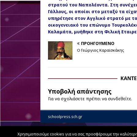
στρατού του Ναπολέοντα. Στη συνέχε
Γάλλους, οι οποίοι στο μεταξύ τα είχ
υπηρέτησε στον Αγγλικό στρατό με τ
οικογενειακό του επώνυμο Τουρκολέκα
Καλαμάτα, μυήθηκε στη Φιλική Εταιρε
ΠΡΟΗΓΟΎΜΕΝΟ
Ο Γεώργιος Καραϊσκάκης
ΚΆΝΤΕ
Υποβολή απάντησης
Για να σχολιάσετε πρέπει να
συνδεθείτε
.
schoolpress.sch.gr
Χρησιμοποιούμε cookies για να σας προσφέρουμε την καλύτερη δ