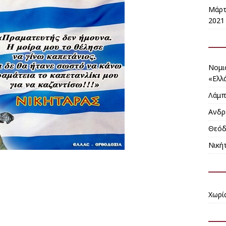
Μάρτ
2021 
Noμι
«Ελλ
Λάμπ
Ανδρ
Θεόδ
Νική
Χωρί