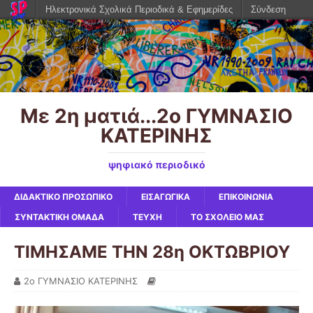
Ηλεκτρονικά Σχολικά Περιοδικά & Εφημερίδες
Σύνδεση
Με 2η ματιά...2ο ΓΥΜΝΑΣΙΟ
ΚΑΤΕΡΙΝΗΣ
ψηφιακό περιοδικό
ΔΙΔΑΚΤΙΚΟ ΠΡΟΣΩΠΙΚΟ
ΕΙΣΑΓΩΓΙΚΑ
ΕΠΙΚΟΙΝΩΝΙΑ
ΣΥΝΤΑΚΤΙΚΗ ΟΜΑΔΑ
ΤΕΥΧΗ
ΤΟ ΣΧΟΛΕΙΟ ΜΑΣ
ΤΙΜΗΣΑΜΕ ΤΗΝ 28η ΟΚΤΩΒΡΙΟΥ
2ο ΓΥΜΝΑΣΙΟ ΚΑΤΕΡΙΝΗΣ