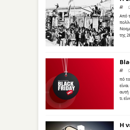
Από 
πολλο
Νοεμβ
της 2
Bla
πό το
είναι
αυτή
τι εί
Η ν