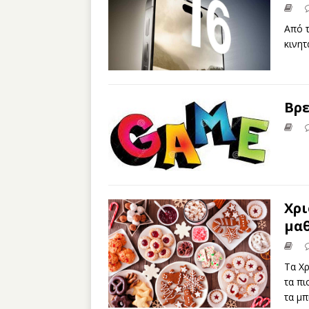
Aπό 
κινητ
Βρε
Χρι
μαθ
Τα Χρ
τα πι
τα μπ