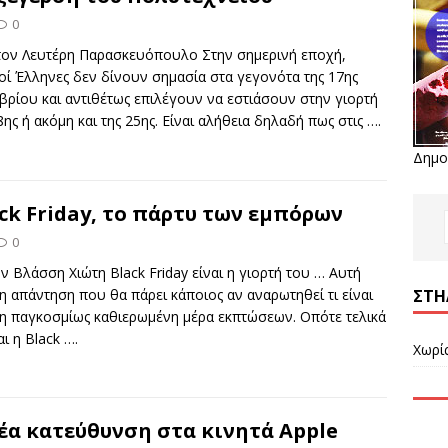
0
τον Λευτέρη Παρασκευόπουλο Στην σημερινή εποχή,
ί Έλληνες δεν δίνουν σημασία στα γεγονότα της 17ης
ρίου και αντιθέτως επιλέγουν να εστιάσουν στην γιορτή
8ης ή ακόμη και της 25ης. Είναι αλήθεια δηλαδή πως στις
….
Δημο
ck Friday, το πάρτυ των εμπόρων
0
ν Βλάσση Χιώτη Black Friday είναι η γιορτή του … Αυτή
ΣΤΉ
 η απάντηση που θα πάρει κάποιος αν αναρωτηθεί τι είναι
 η παγκοσμίως καθιερωμένη μέρα εκπτώσεων. Οπότε τελικά
ναι η Βlack
….
Χωρί
έα κατεύθυνση στα κινητά Apple