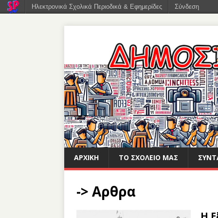
Ηλεκτρονικά Σχολικά Περιοδικά & Εφημερίδες
Σύνδεση
ΑΡΧΙΚΉ
ΤΟ ΣΧΟΛΕΊΟ ΜΑΣ
ΣΥΝΤ
-> Αρθρα
Η Ε