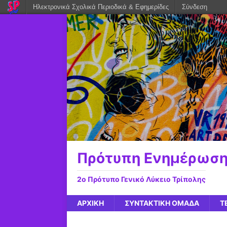
Ηλεκτρονικά Σχολικά Περιοδικά & Εφημερίδες
Σύνδεση
Πρότυπη Ενημέρωσ
2ο Πρότυπο Γενικό Λύκειο Τρίπολης
ΑΡΧΙΚΉ
ΣΥΝΤΑΚΤΙΚΉ ΟΜΆΔΑ
Τ