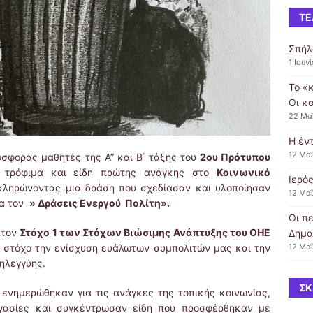
ΤΕ
Σπήλ
1 Ιουν
Το «
Οι κο
22 Μα
Η έν
12 Μα
οσφοράς μαθητές της Α” και Β΄ τάξης του
2ου Πρότυπου
τρόφιμα και είδη πρώτης ανάγκης στο
Κοινωνικό
Ιερό
κληρώνοντας μια δράση που σχεδίασαν και υλοποίησαν
12 Μα
ια τον
» Δράσεις Ενεργού Πολίτη».
Οι π
στον
Στόχο 1 των Στόχων Βιώσιμης Ανάπτυξης του ΟΗΕ
Δημα
12 Μα
κό στόχο την ενίσχυση ευάλωτων συμπολιτών μας και την
ηλεγγύης.
ΣΚ
 ενημερώθηκαν για τις ανάγκες της τοπικής κοινωνίας,
γασίες και συγκέντρωσαν είδη που προσφέρθηκαν με