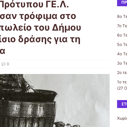
Πρότυπου ΓΕ.Λ.
ΠΡ
σαν τρόφιμα στο
8ο Τ
πωλείο του Δήμου
7o Τ
6ο Τ
σιο δράσης για τη
5ο Τ
α
4o Τ
3ο Τ
0
2ο τ
1ο τ
(27 
ΣΤ
Χωρί