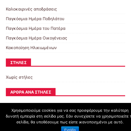
Καλοκαιρινές αποδράσεις
Παγκόσμια Ημέρα Ποδηλάτου
Παγκόσμια Ημέρα του Πατέρα
Παγκόσμια Ημέρα Οικογένειας
Κακοποίηση Ηλικιωμένων
ΣΤΉΛΕΣ
Χωρίς στήλες
ΆΡΘΡΑ ΑΝΆ ΣΤΉΛΕΣ
Χρησιμοποιούμε cookies για να σας προσφέρουμε την καλύτερη
δυνατή εμπειρία στη σελίδα μας. Εάν συνεχίσετε να χρησιμοποιείτε 
schoolpress.sch.gr
σελίδα, θα υποθέσουμε πως είστε ικανοποιημένοι με αυτό.
Εντάξει