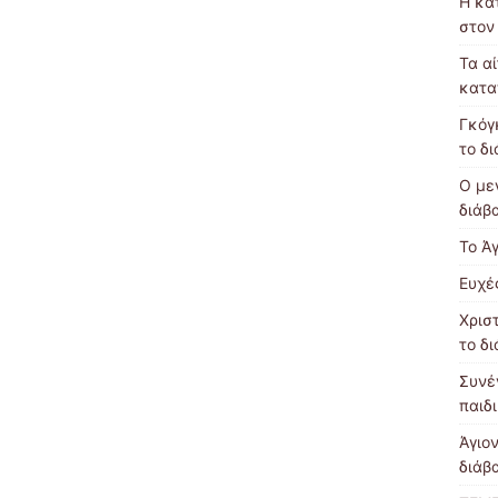
Η κα
στον
Τα α
κατα
Γκόγ
το δ
Ο με
διάβ
Το Ά
Ευχέ
Χρισ
το δ
Συνέ
παιδ
Άγιον
διάβ