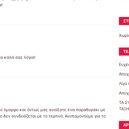
α!
ΣΤ
Χωρί
ΤΕ
τα καλά σας λόγια!
Ευχέ
Αποχ
Λίγο 
Αποχ
ΤΑ Σ
ΤΑΞΗ
ολύ όμορφο και όντως μας ανοίξατε ένα παραθυράκι με
ο δεν συνδυάζεται με το τερπνό; Ανυπομονούμε για το
ΆΡ