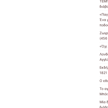
ΤΕΜΠ
διάβ
«Παγ
Ένα 
ποδο
Ζωγρ
(456
«Όχι 
Λονδ
Αγγλί
Εκδή
1821
Ο εθ
Το α
Μπόι
Μία 
διάβ