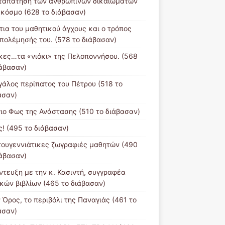
ταπάτηση των ανθρωπίνων δικαιωμάτων
 κόσμο (628 το διάβασαν)
ίτια του μαθητικού άγχους και ο τρόπος
πολέμησής του. (578 το διάβασαν)
κες…τα «νιόκι» της Πελοποννήσου. (568
ιάβασαν)
γάλος περίπατος του Πέτρου (518 το
ασαν)
γιο Φως της Ανάστασης (510 το διάβασαν)
ς! (495 το διάβασαν)
τουγεννιάτικες ζωγραφιές μαθητών (490
ιάβασαν)
ντευξη με την κ. Κασιντή, συγγραφέα
ικών βιβλίων (465 το διάβασαν)
 Όρος, το περιβόλι της Παναγιάς (461 το
ασαν)