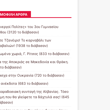
ΜΟΦΙΛΉ ΆΡΘΡΑ
Ενεργοί Πολίτες» του 3ου Γυμνασίου
νθου (3120 το διάβασαν)
ντε Τζανέιρο! Το καρναβάλι των
αβαλιών! (1938 το διάβασαν)
ωμένα χωριά, Γ. Ρίτσος (833 το διάβασαν)
α της Αποκριάς σε Μακεδονία και Θράκη.
 το διάβασαν)
άσχα στην Ουκρανία (720 το διάβασαν)
 ανέκδοτα (683 το διάβασαν)
παραδοσιακή συνταγή της Αλβανίας. Τόσο
ιμη που θα γλείφετε τα δάχτυλά σας! (645
ιάβασαν)