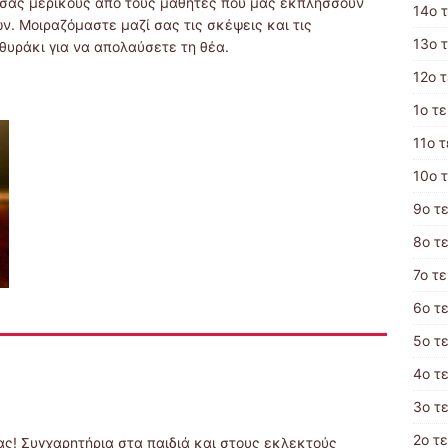
 σας μερικούς από τους μαθητές που μας εκπλήσσουν
14ο 
. Μοιραζόμαστε μαζί σας τις σκέψεις και τις
13ο 
θυράκι για να απολαύσετε τη θέα.
12ο 
1ο τ
11ο 
10ο 
9ο τ
8ο τ
7ο τ
6ο τ
5ο τ
4ο τ
3ο τ
2ο τ
ας! Συγχαρητήρια στα παιδιά και στους εκλεκτούς