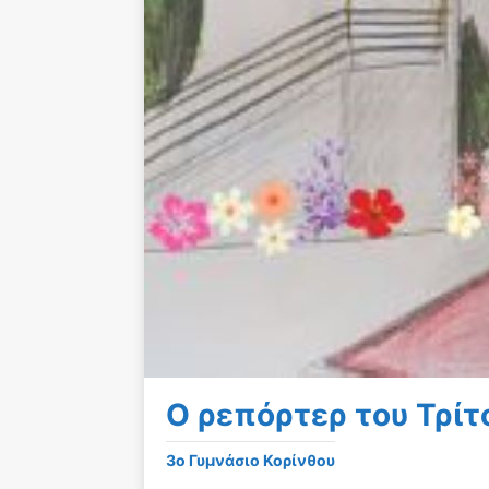
Ο ρεπόρτερ του Τρίτ
3o Γυμνάσιο Κορίνθου