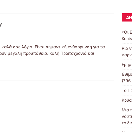
ΔΗ
Υ
«Οι 
Κορί
α καλά σας λόγια. Είναι σημαντική ενθάρρυνση για τα
Ρίο 
λουν μεγάλη προσπάθεια. Καλή Πρωτοχρονιά και
καρν
Ερημ
Έθιμ
(796
Το Π
Κρύα
Μια 
νόστ
το δ