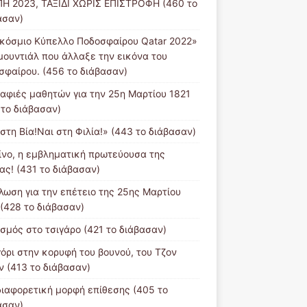
Η 2023, ΤΑΞΙΔΙ ΧΩΡΙΣ ΕΠΙΣΤΡΟΦΗ (460 το
ασαν)
κόσμιο Κύπελλο Ποδοσφαίρου Qatar 2022»
μουντιάλ που άλλαξε την εικόνα του
σφαίρου. (456 το διάβασαν)
αφιές μαθητών για την 25η Μαρτίου 1821
 το διάβασαν)
στη Βία!Ναι στη Φιλία!» (443 το διάβασαν)
ίνο, η εμβληματική πρωτεύουσα της
ας! (431 το διάβασαν)
λωση για την επέτειο της 25ης Μαρτίου
 (428 το διάβασαν)
ισμός στο τσιγάρο (421 το διάβασαν)
γόρι στην κορυφή του βουνού, του Τζον
ν (413 το διάβασαν)
διαφορετική μορφή επίθεσης (405 το
ασαν)