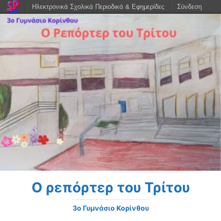
Ηλεκτρονικά Σχολικά Περιοδικά & Εφημερίδες
Σύνδεση
Ο ρεπόρτερ του Τρίτου
3o Γυμνάσιο Κορίνθου