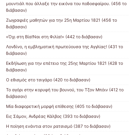
μουντιάλ που άλλαξε την εικόνα του ποδοσφαίρου. (456 το
διάβασαν)
Ζωγραφιές μαθητών για την 25η Μαρτίου 1821 (456 το
διάβασαν)
«Όχι στη Βία!Ναι στη Φιλία!» (442 το διάβασαν)
Λονδίνο, η εμβληματική πρωτεύουσα της Αγγλίας! (431 το
διάβασαν)
Εκδήλωση για την επέτειο της 25ης Μαρτίου 1821 (428 το
διάβασαν)
Ο εθισμός στο τσιγάρο (420 το διάβασαν)
Το αγόρι στην κορυφή του βουνού, του Τζον Μπόιν (412 το
διάβασαν)
Μία διαφορετική μορφή επίθεσης (405 το διάβασαν)
Εις Σάμον, Ανδρέας Κάλβος (393 το διάβασαν)
Η ποίηση ενάντια στον ρατσισμό (387 το διάβασαν)