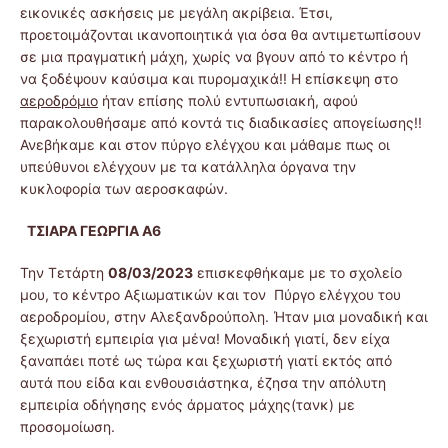
εικονικές ασκήσεις με μεγάλη ακρίβεια. Έτσι,
προετοιμάζονται ικανοποιητικά για όσα θα αντιμετωπίσουν
σε μια πραγματική μάχη, χωρίς να βγουν από το κέντρο ή
να ξοδέψουν καύσιμα και πυρομαχικά!! Η επίσκεψη στο
αεροδρόμιο
ήταν επίσης πολύ εντυπωσιακή, αφού
παρακολουθήσαμε από κοντά τις διαδικασίες απογείωσης!!
Ανεβήκαμε και στον πύργο ελέγχου και μάθαμε πως οι
υπεύθυνοι ελέγχουν με τα κατάλληλα όργανα την
κυκλοφορία των αεροσκαφών.
ΤΣΙΑΡΑ ΓΕΩΡΓΙΑ
Α6
Την Τετάρτη
08/03/2023
επισκεφθήκαμε με το σχολείο
μου, το κέντρο Αξιωματικών και τον Πύργο ελέγχου του
αεροδρομίου, στην Αλεξανδρούπολη. Ήταν μια μοναδική και
ξεχωριστή εμπειρία για μένα! Μοναδική γιατί, δεν είχα
ξαναπάει ποτέ ως τώρα και ξεχωριστή γιατί εκτός από
αυτά που είδα και ενθουσιάστηκα, έζησα την απόλυτη
εμπειρία οδήγησης ενός άρματος μάχης(τανκ) με
προσομοίωση.