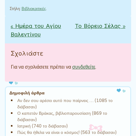
Στήλη:
Βιβλιοκριτικές
.
«
Ημέρα του Αγίου
Το Βόρειο Σέλας
»
Πλοήγηση άρθρων
Βαλεντίνου
Σχολιάστε
Για να σχολιάσετε πρέπει να
συνδεθείτε
.
Δημοφιλή άρθρα
Αν δεν σου αρέσει αυτό που παίρνεις … (1085 το
διάβασαν)
Ο καπετάν Βράκας, βιβλιοπαρουσίαση (869 το
διάβασαν)
Ιατρική (740 το διάβασαν)
Πώς θα ήθελα να είναι ο κόσμος! (563 το διάβασαν)