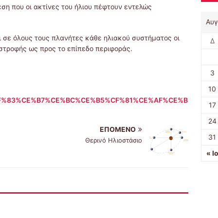
έση που οι ακτίνες του ήλιου πέφτουν εντελώς
Αυγ
ι σε όλους τους πλανήτες κάθε ηλιακού συστήματος οι
Δ
ιστροφής ως προς το επίπεδο περιφοράς.
3
10
E%99%CF%83%CE%B7%CE%BC%CE%B5%CF%81%CE%AF%CE%B
17
24
ΕΠΌΜΕΝΟ
31
Θερινό Ηλιοστάσιο
« Ι