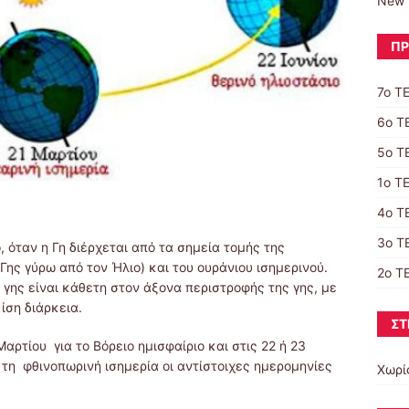
New 
ΠΡ
7ο Τ
6ο Τ
5ο Τ
1ο Τ
4ο Τ
3ο Τ
 όταν η Γη διέρχεται από τα σημεία τομής της
Γης γύρω από τον Ήλιο) και του ουράνιου ισημερινού.
2ο Τ
 γης είναι κάθετη στον άξονα περιστροφής της γης, με
ίση διάρκεια.
ΣΤ
Μαρτίου για το Βόρειο ημισφαίριο και στις 22 ή 23
ά τη φθινοπωρινή ισημερία οι αντίστοιχες ημερομηνίες
Χωρί