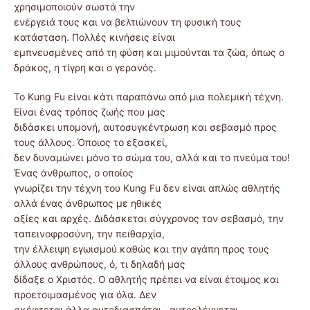
χρησιμοποιούν σωστά την
ενέργειά τους και να βελτιώνουν τη φυσική τους
κατάσταση. Πολλές κινήσεις είναι
εμπνευσμένες από τη φύση και μιμούνται τα ζώα, όπως ο
δράκος, η τίγρη και ο γερανός.
Το Kung Fu είναι κάτι παραπάνω από μια πολεμική τέχνη.
Είναι ένας τρόπος ζωής που μας
διδάσκει υπομονή, αυτοσυγκέντρωση και σεβασμό προς
τους άλλους. Όποιος το εξασκεί,
δεν δυναμώνει μόνο το σώμα του, αλλά και το πνεύμα του!
Ένας άνθρωπος, ο οποίος
γνωρίζει την τέχνη του Kung Fu δεν είναι απλώς αθλητής
αλλά ένας άνθρωπος με ηθικές
αξίες και αρχές. Διδάσκεται σύγχρονος τον σεβασμό, την
ταπεινοφροσύνη, την πειθαρχία,
την έλλειψη εγωισμού καθώς και την αγάπη προς τους
άλλους ανθρώπους, ό, τι δηλαδή μας
δίδαξε ο Χριστός. Ο αθλητής πρέπει να είναι έτοιμος και
προετοιμασμένος για όλα. Δεν
σκέφτεται άλλα αυτοδιασπάται , αυτοελέγχεται ,