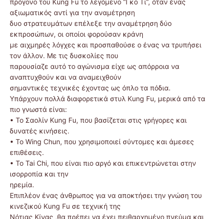
πρόγονο του Kung Fu το λεγόμενο “Γκο Τι”, όταν ένας
αξιωματικός αντί για την αναμέτρηση
δυο στρατευμάτων επέλεξε την αναμέτρηση δύο
εκπροσώπων, οι οποίοι φορούσαν κράνη
με αιχμηρές λόγχες και προσπαθούσε ο ένας να τρυπήσει
τον άλλον. Με τις δυσκολίες που
παρουσίαζε αυτό το αγώνισμα είχε ως απόρροια να
αναπτυχθούν και να αναμειχθούν
σημαντικές τεχνικές έχοντας ως όπλο τα πόδια.
Υπάρχουν πολλά διαφορετικά στυλ Kung Fu, μερικά από τα
πιο γνωστά είναι:
• Το Σαολίν Kung Fu, που βασίζεται στις γρήγορες και
δυνατές κινήσεις.
• Το Wing Chun, που χρησιμοποιεί σύντομες και άμεσες
επιθέσεις.
• Το Tai Chi, που είναι πιο αργό και επικεντρώνεται στην
ισορροπία και την
ηρεμία.
Επιπλέον ένας άνθρωπος για να αποκτήσει την γνώση του
κινεζικού Kung Fu σε τεχνική της
Νότιας Κίνας ,θα πρέπει να έχει πειθαρχημένο πνεύμα και