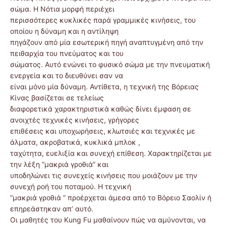
σώμα. Η Νότια μορφή περιέχει
περισσότερες κυκλικές παρά γραμμικές κινήσεις, του
οποίου η δύναμη και η αντίληψη
πηγάζουν από μία εσωτερική πηγή αναπτυγμένη από την
πειθαρχία του πνεύματος και του
σώματος. Αυτό ενώνει το φυσικό σώμα με την πνευματική
ενεργεία και το διευθύνει σαν να
είναι μόνο μία δύναμη. Αντίθετα, η τεχνική της Βόρειας
Κίνας βασίζεται σε τελείως
διαφορετικά χαρακτηριστικά καθώς δίνει έμφαση σε
ανοιχτές τεχνικές κινήσεις, γρήγορες
επιθέσεις και υποχωρήσεις, κλωτσιές και τεχνικές με
άλματα, ακροβατικά, κυκλικά μπλοκ ,
ταχύτητα, ευελιξία και συνεχή επίθεση. Χαρακτηρίζεται με
την λέξη “μακριά γροθιά” και
υποδηλώνει τις συνεχείς κινήσεις που μοιάζουν με την
συνεχή ροή του ποταμού. Η τεχνική
“μακριά γροθιά ” προέρχεται άμεσα από το Βόρειο Σαολίν ή
επηρεάστηκαν απ’ αυτό.
Οι μαθητές του Kung Fu μαθαίνουν πώς να αμύνονται, να