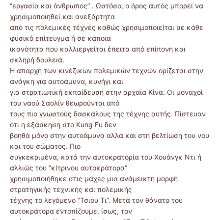
“εργασία και άνθρωπος” . Ωστόσο, ο όρος αυτός μπορεί να
χρησιμοποιηθεί και ανεξάρτητα
από τις πολεμικές τέχνες καθώς χρησιμοποιείται σε κάθε
φυσικό επίτευγμα ή σε κάποια
ικανότητα που καλλιεργείται έπειτα από επίπονη και
σκληρή δουλειά.
Η απαρχή των κινέζικων πολεμικών τεχνών ορίζεται στην
ανάγκη για αυτοάμυνα, κυνήγι και
για στρατιωτική εκπαίδευση στην αρχαία Κίνα. Οι μοναχοί
του ναού Σαολίν θεωρούνται από
τους πιο γνωστούς δασκάλους της τέχνης αυτής. Πίστευαν
ότι η εξάσκηση στο Kung Fu δεν
βοηθά μόνο στην αυτοάμυνα αλλά και στη βελτίωση του νου
και του σώματος. Πιο
συγκεκριμένα, κατά την αυτοκρατορία του Χουάνγκ Ντι ή
αλλιώς του ”κίτρινου αυτοκράτορα”
χρησιμοποιήθηκε στις μάχες μια ανάμεικτη μορφή
στρατηγικής τεχνικής και πολεμικής
τέχνης το λεγόμενο “Τσιου Τι”. Μετά τον θάνατο του
αυτοκράτορα εντοπίζουμε, ίσως, τον