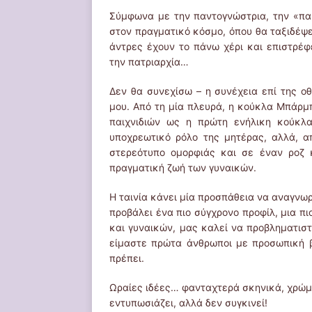
Σύμφωνα με την παντογνώστρια, την «πα
στον πραγματικό κόσμο, όπου θα ταξιδέψε
άντρες έχουν το πάνω χέρι και επιστρέφε
την πατριαρχία…
Δεν θα συνεχίσω – η συνέχεια επί της 
μου. Από τη μία πλευρά, η κούκλα Μπάρ
παιχνιδιών ως η πρώτη ενήλικη κούκλα
υποχρεωτικό ρόλο της μητέρας, αλλά, α
στερεότυπο ομορφιάς και σε έναν ροζ 
πραγματική ζωή των γυναικών.
Η ταινία κάνει μία προσπάθεια να αναγνωρ
προβάλει ένα πιο σύγχρονο προφίλ, μια π
και γυναικών, μας καλεί να προβληματιστ
είμαστε πρώτα άνθρωποι με προσωπική β
πρέπει.
Ωραίες ιδέες… φανταχτερά σκηνικά, χρώμα
εντυπωσιάζει, αλλά δεν συγκινεί!