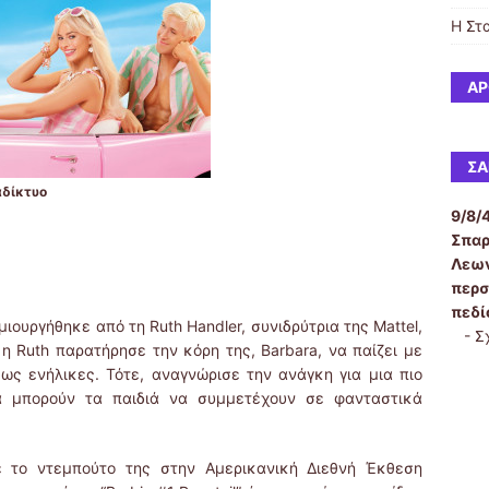
Η Στ
ΆΡ
ΣΑ
αδίκτυο
9/8/
Σπαρ
Λεων
περσ
πεδί
ιουργήθηκε από τη Ruth Handler, συνιδρύτρια της Mattel,
-
Σ
 η Ruth παρατήρησε την κόρη της, Barbara, να παίζει με
ως ενήλικες. Τότε, αναγνώρισε την ανάγκη για μια πιο
να μπορούν τα παιδιά να συμμετέχουν σε φανταστικά
 το ντεμπούτο της στην Αμερικανική Διεθνή Έκθεση