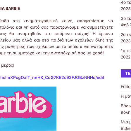
4ο τ
ΙΑ BARBIE
2023
3ο τ
ίτιδα στο κινηματογραφικό κοινό, αποφασίσαμε να
Φεβ 
ολόγιο και γι” αυτό σας παροτρύνουμε να συμμετέχετε
νας θα αναρτηθούν στο επόμενο τεύχος! Η έρευνα
2ο τ
ολείου μας αλλά και στα παιδιά των σχολείων όλης της
2023
τις μαθήτριες των σχολείων με τα οποία συνεργαζόμαστε
1ο τ
με τη συμμετοχή και την ανταπόκρισή σας με χαρά!
2022 
 μέρος!
ΤΕ
iUGhclmXPcgQaIT_nnHX_CoG7KE2c92FJQBzNNHs/edit
Editor
Η μα
Βάσω
πόλη
Μια 
Βιβλ