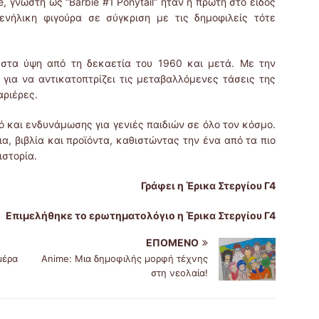
, γνωστή ως “Barbie #1 Ponytail” ήταν η πρώτη στο είδος
ενήλικη φιγούρα σε σύγκριση με τις δημοφιλείς τότε
 στα ύψη από τη δεκαετία του 1960 και μετά. Με την
ια να αντικατοπτρίζει τις μεταβαλλόμενες τάσεις της
αριέρες.
κό και ενδυνάμωσης για γενιές παιδιών σε όλο τον κόσμο.
ια, βιβλία και προϊόντα, καθιστώντας την ένα από τα πιο
ιστορία.
Γράφει η Έρικα Στεργίου Γ4
Επιμελήθηκε το ερωτηματολόγιο η Έρικα Στεργίου Γ4
ΕΠΌΜΕΝΟ
μέρα
Anime: Μια δημοφιλής μορφή τέχνης
στη νεολαία!