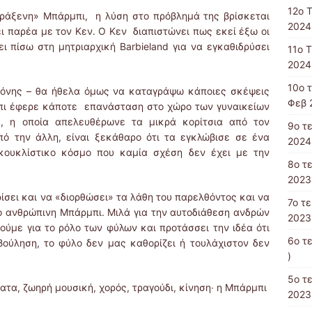
12ο 
ράξενη» Mπάρμπι, η λύση στο πρόβλημά της βρίσκεται
2024
ι παρέα με τον Κεν. Ο Κεν διαπιστώνει πως εκεί έξω οι
ι πίσω στη μητριαρχική Barbieland για να εγκαθιδρύσει
11ο 
2024
10ο 
οθόνης – θα ήθελα όμως να καταγράψω κάποιες σκέψεις
Φεβ 
μπι έφερε κάποτε επανάσταση στο χώρο των γυναικείων
, η οποία απελευθέρωνε τα μικρά κορίτσια από τον
9ο τ
πό την άλλη, είναι ξεκάθαρο ότι τα εγκλώβισε σε ένα
2024
κουκλίστικο κόσμο που καμία σχέση δεν έχει με την
8ο τ
2023
ίσει και να «διορθώσει» τα λάθη του παρελθόντος και να
7ο τ
ιο ανθρώπινη Μπάρμπι. Μιλά για την αυτοδιάθεση ανδρών
2023
ούμε για το ρόλο των φύλων και προτάσσει την ιδέα ότι
6ο τ
ούληση, το φύλο δεν μας καθορίζει ή τουλάχιστον δεν
)
5ο τ
τα, ζωηρή μουσική, χορός, τραγούδι, κίνηση∙ η Μπάρμπι
2023