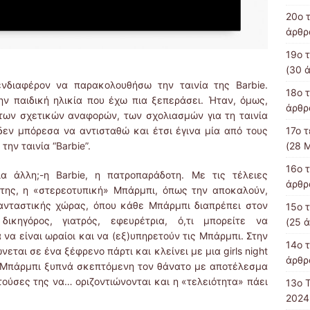
20ο 
άρθρ
19o 
(30 ά
νδιαφέρον να παρακολουθήσω την ταινία της Barbie.
18ο 
ν παιδική ηλικία που έχω πια ξεπεράσει. Ήταν, όμως,
άρθρ
 των σχετικών αναφορών, των σχολιασμών για τη ταινία
17ο 
 δεν μπόρεσα να αντισταθώ και έτσι έγινα μία από τους
(28 Μ
ην ταινία “Barbie”.
16ο 
ια άλλη;-η Barbie, η πατροπαράδοτη. Με τις τέλειες
άρθρ
 της, η «στερεοτυπική» Μπάρμπι, όπως την αποκαλούν,
 φανταστικής χώρας, όπου κάθε Μπάρμπι διαπρέπει στον
15ο 
δικηγόρος, γιατρός, εφευρέτρια, ό,τι μπορείτε να
(25 ά
 να είναι ωραίοι και να (εξ)υπηρετούν τις Μπάρμπι. Στην
14ο 
εται σε ένα ξέφρενο πάρτι και κλείνει με μια girls night
άρθρ
 η Μπάρμπι ξυπνά σκεπτόμενη τον θάνατο με αποτέλεσμα
ατούσες της να… οριζοντιώνονται και η «τελειότητα» πάει
13ο 
2024