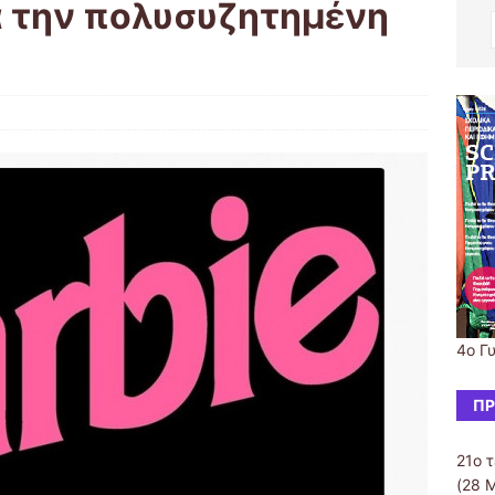
ια την πολυσυζητημένη
4ο Γ
ΠΡ
21ο 
(28 Μ