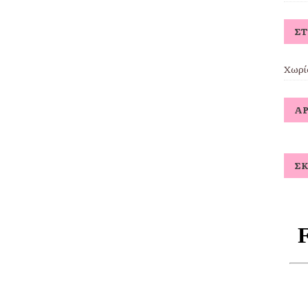
Σ
Χωρί
ΆΡ
ΣΚ