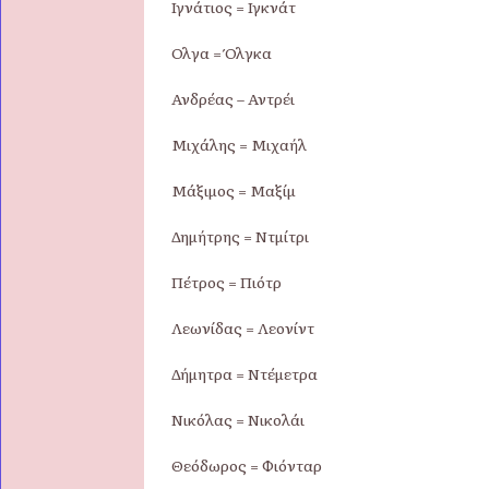
Ιγνάτιος = Ιγκνάτ
Όλγα = Όλγκα
Ανδρέας – Αντρέι
Μιχάλης = Μιχαήλ
Μάξιμος = Μαξίμ
Δημήτρης = Ντμίτρι
Πέτρος = Πιότρ
Λεωνίδας = Λεονίντ
Δήμητρα = Ντέμετρα
Νικόλας = Νικολάι
Θεόδωρος = Φιόνταρ