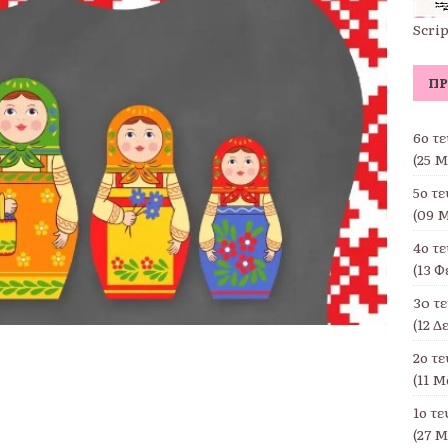
Scri
ΠΡ
6ο τ
(25 Μ
5ο τ
(09 Μ
4ο τ
(13 Φ
3o τ
(12 Δ
2ο τ
(11 Μ
1ο τ
(27 Μ