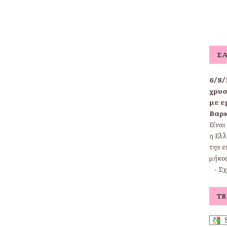
ΣΑ
6/8/
χρυσ
με ε
Βαρ
Είναι
η Ελλ
την ε
μήκος
-
Σχ
TR