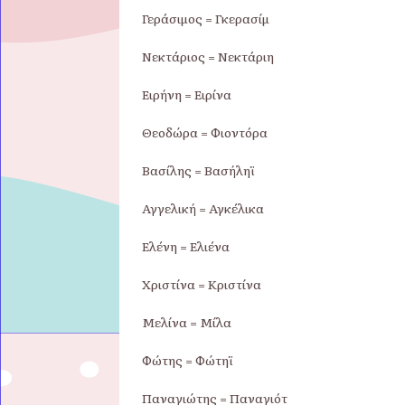
Γεράσιμος = Γκερασίμ
Νεκτάριος = Νεκτάριη
Ειρήνη = Ειρίνα
Θεοδώρα = Φιοντόρα
Βασίλης = Βασήληϊ
Αγγελική = Αγκέλικα
Ελένη = Ελιένα
Χριστίνα = Κριστίνα
Μελίνα = Μίλα
Φώτης = Φώτηϊ
Παναγιώτης = Παναγιότ