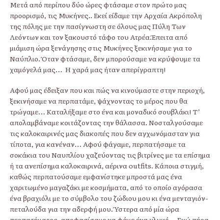
Μετά από περίπου δύο ώρες φτάσαμε στον πρώτο μας
προορισμό, τις Μυκήνες.. Εκεί είδαμε την Αρχαία Ακρόπολη
της πόλης με την πασίγνωστη σε όλους μας Πύλη Των
Λεόντων και τον ξακουστό τάφο του Ατρέα.Έπειτα από
μιάμιση ώρα ξενάγησης στις Μυκήνες ξεκινήσαμε για το
Ναύπλιο. Όταν φτάσαμε, δεν μπορούσαμε να κρύψουμε τα
χαμόγελά μας… Η χαρά μας ήταν απερίγραπτη!
Αφού μας έδειξαν που και πώς να κινούμαστε στην περιοχή,
ξεκινήσαμε να περπατάμε, ψάχνοντας το μέρος που θα
τρώγαμε… Καταλήξαμε στο ένα και μοναδικό σουβλάκι! Τ’
απολαμβάναμε κοιτάζοντας την θάλασσα. Νοσταλγούσαμε
τις καλοκαιρινές μας διακοπές που δεν αγχωνόμασταν για
τίποτα, για κανέναν… Αφού φάγαμε, περπατήσαμε τα
σοκάκια του Ναυπλίου χαζεύοντας τις βιτρίνες με τα επίσημα
ή τα ανεπίσημα καλοκαιρινά, αέρινα outfits. Κάποια στιγμή,
καθώς περπατούσαμε εμφανίστηκε μπροστά μας ένα
χαριτωμένο μαγαζάκι με κοσμήματα, από το οποίο αγόρασα
ένα βραχιόλι με το σύμβολο του ζώδιου μου κι ένα μενταγιόν-
πεταλούδα για την αδερφή μου. Ύστερα από μία ώρα
περπατήματος, αποφασίσαμε να φάμε ένα γλυκό… Εγώ πήρα