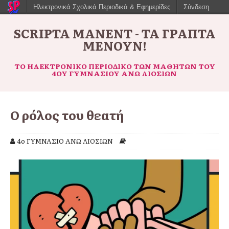
Ηλεκτρονικά Σχολικά Περιοδικά & Εφημερίδες
Σύνδεση
SCRIPTA MANENT - ΤΑ ΓΡΑΠΤΆ
ΜΈΝΟΥΝ!
ΤΟ ΗΛΕΚΤΡΟΝΙΚΌ ΠΕΡΙΟΔΙΚΌ ΤΩΝ ΜΑΘΗΤΏΝ ΤΟΥ
4ΟΥ ΓΥΜΝΑΣΊΟΥ ΆΝΩ ΛΙΟΣΊΩΝ
Ο ρόλος του θεατή
4ο ΓΥΜΝΑΣΙΟ ΑΝΩ ΛΙΟΣΙΩΝ