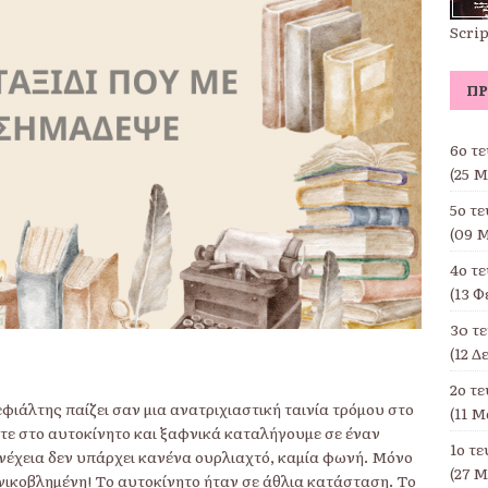
Scri
ΠΡ
6ο τ
(25 Μ
5ο τ
(09 Μ
4ο τ
(13 Φ
3o τ
(12 Δ
2ο τ
 εφιάλτης παίζει σαν μια ανατριχιαστική ταινία τρόμου στο
(11 Μ
στε στο αυτοκίνητο και ξαφνικά καταλήγουμε σε έναν
1ο τ
νέχεια δεν υπάρχει κανένα ουρλιαχτό, καμία φωνή. Μόνο
(27 Μ
ικοβλημένη! Το αυτοκίνητο ήταν σε άθλια κατάσταση. Το