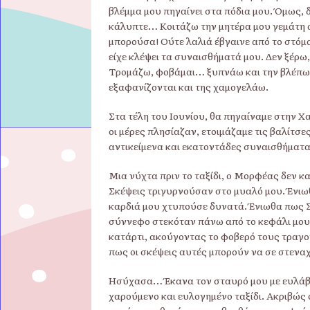
βλέμμα μου πηγαίνει στα πόδια μου. Όμως, 
κάλυπτε… Κοιτάζω την μητέρα μου γεμάτη 
μπορούσα! Ούτε λαλιά έβγαινε από το στόμα
είχε κλέψει τα συναισθήματά μου. Δεν ξέρω,
Τρομάζω, φοβάμαι… ξυπνάω και την βλέπω δ
εξαφανίζονται και της χαμογελάω.
Στα τέλη του Ιουνίου, θα πηγαίναμε στην Χα
οι μέρες πλησίαζαν, ετοιμάζαμε τις βαλίτσ
αντικείμενα και εκατοντάδες συναισθήματα
Μια νύχτα πριν το ταξίδι, ο Μορφέας δεν κ
Σκέψεις τριγυρνούσαν στο μυαλό μου. Ένιωθ
καρδιά μου χτυπούσε δυνατά. Ένιωθα πως Σ
σύννεφο στεκόταν πάνω από το κεφάλι μου
κατάρτι, ακούγοντας το φοβερό τους τραγο
πως οι σκέψεις αυτές μπορούν να σε στεναχ
Ησύχασα… Έκανα τον σταυρό μου με ευλάβε
χαρούμενο και ευλογημένο ταξίδι. Ακριβώ