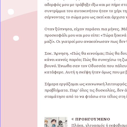
αδερφός μου με τράβηξε έξω και με πήρε σ
συντρίμμια του αυτοκινήτου ήταν το χέρι τ
σέρνοντας το σώμα μου ως εκεί και άρχισα 
Όταν ξύπνησα, είχαν περάσει πια μήνες. Μό
προσκεφάλι μου και μου είπε: «Τώρα ξεκινά
μαζί». Οι γιατροί μου ανακοίνωσαν πως δε
Σοκ. Άρνηση. «Πώς θα κινούμαι; Πώς θα δου
κάνει κανείς παρέα; Πώς θα συνεχίσω τη ζ
βουνό. Ένιωθα σαν τον Οδυσσέα που πάλευε
κατάφερε. Αυτή η σκέψη ήταν όμως που με 
Σήμερα εργάζομαι ως κοινωνική λειτουργός σ
προβλήματα. Παρ’ όλες τις δυσκολίες, δεν 
σταμάτησε από το να φτάσω στο τέλος στη δ
ΠΡΟΗΓΟΎΜΕΝΟ
Πλάκα, χλευασμός ή εκφοβισμ