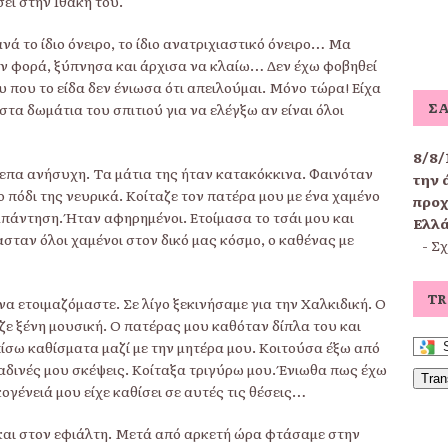
ει στην Ιθάκη του.
νά το ίδιο όνειρο, το ίδιο ανατριχιαστικό όνειρο… Μα
την φορά, ξύπνησα και άρχισα να κλαίω… Δεν έχω φοβηθεί
υ που το είδα δεν ένιωσα ότι απειλούμαι. Μόνο τώρα! Είχα
ΣΑ
τα δωμάτια του σπιτιού για να ελέγξω αν είναι όλοι
8/8/
επα ανήσυχη. Τα μάτια της ήταν κατακόκκινα. Φαινόταν
την 
πόδι της νευρικά. Κοίταζε τον πατέρα μου με ένα χαμένο
προχ
πάντηση. Ήταν αφηρημένοι. Ετοίμασα το τσάι μου και
Ελλά
ασταν όλοι χαμένοι στον δικό μας κόσμο, ο καθένας με
-
Σχ
TR
α ετοιμαζόμαστε. Σε λίγο ξεκινήσαμε για την Χαλκιδική. Ο
ε ξένη μουσική. Ο πατέρας μου καθόταν δίπλα του και
ίσω καθίσματα μαζί με την μητέρα μου. Κοιτούσα έξω από
αδινές μου σκέψεις. Κοίταξα τριγύρω μου. Ένιωθα πως έχω
Tran
κογένειά μου είχε καθίσει σε αυτές τις θέσεις…
και στον εφιάλτη. Μετά από αρκετή ώρα φτάσαμε στην