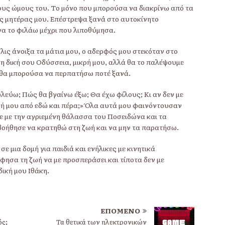
τους ώμους του. Το μόνο που μπορούσα να διακρίνω από τα
ης μητέρας μου. Επέστρεψα ξανά στο αυτοκίνητο
να το φιλάω μέχρι που λιποθύμησα.
λις άνοιξα τα μάτια μου, ο αδερφός μου στεκόταν στο
 η δική σου Οδύσσεια, μικρή μου, αλλά θα το παλέψουμε
ν θα μπορούσα να περπατήσω ποτέ ξανά.
λεύω; Πώς θα βγαίνω έξω; Θα έχω φίλους; Κι αν δεν με
ωή μου από εδώ και πέρα;» Όλα αυτά μου φαινόντουσαν
 με την αγριεμένη θάλασσα του Ποσειδώνα και τα
βοήθησε να κρατηθώ στη ζωή και να μην τα παρατήσω.
ε μια δομή για παιδιά και ενήλικες με κινητικά
άφησα τη ζωή να με προσπεράσει και τίποτα δεν με
ική μου Ιθάκη.
ΕΠΌΜΕΝΟ
ός;
Τα θετικά των ηλεκτρονικών