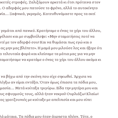
κετές στροφές. Ζαλιζόμουν αρκετά κι έτσι πρότεινα στον
ι. Ο αδερφός μου πατούσε το φρένο, αλλά το αυτοκίνητο
ανία… Ξαφνικά, γκρεμός. Κατευθυνόμαστε προς τα εκεί
γεμάτοι από πανικό. Κρατήσαμε ο ένας το χέρι του άλλου,
γέλασε και με συμβούλεψε: «Μην σταματήσεις ποτέ να
οτέ με τον αδερφό σου! Και να θυμάσαι πως εγώ και ο
ας μην μας βλέπετε». Η μαμά μου μιλούσε λες και ήξερε ότι
α τελευταία φορά και κλείσαμε τα μάτια μας για να μην
ταματήσαμε να κρατάμε ο ένας το χέρι του άλλου ακόμα κι
α να βήχω από την σκόνη που είχε σηκωθεί. Άρχισα να
έγξω αν είμαι εντάξει. Όταν όμως έπιασα τα πόδια μου,
ημασία… Μετά κοίταξα τριγύρω. Είδα την μητέρα μου και
ους σφυγμούς τους, αλλά ήταν νεκροί! Ουρλιάζω! Κλαίω!
ς γρατζουνιές με κοίταξε με απελπισία και μου είπε:
ά μάταια. Τα πόδια μου ήταν άχρηστα πλέον. Τότε, ο