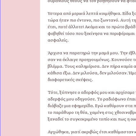
ουράνιους θεούς να τον βοηθήσουν να φτάσ
Ύστερα από μερικά λεπτά κοιμήθηκα. Είδα ξα
τώρα ήταν πιο έντονο, πιο ζωντανό. Αυτή 
έτσι, ποτέ άλλοτε! Ακόμα και το πρώτο βράδ
φοβηθεί τόσο που ξεκίνησα να περιφέρομαι σ
ασφαλείς.
Άρχισα να παρατηρώ την μαμά μου. Την έβλ
σαν να έκλαιγε προηγουμένως. Κουνούσε το 
βλέμμα. Τους καλημέρισα. Δεν πήρα καμία α
κάθισα έξω. Δεν μιλούσα, δεν μιλούσαν. Ήμ
διαφορετικές σκέψεις.
Τότε, ξύπνησε ο αδερφός μου και αρχίσαμε ν
αδερφός μου οδηγούσε. Το ραδιόφωνο έπαιζ
διάβαζε μια εφημερίδα. Εγώ καθόμουν στα π
το παράθυρο τη θέα, χαμένη στις χθεσινοβρ
ξαναδεί το συγκεκριμένο τοπίο και πως η οι
Αγχώθηκα, γιατί ακριβώς έτσι καθόμασταν 