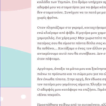
κοιλάδα των Τεμπών. Στο δρόμο υπήρχαν αρ
αδερφό μου να σταματήσει για να φάμε κάτ
δεν σταματούσε. Συνέχισε να το πατά με μ
χωρίς φρένα.
Όταν πλησιάζαμε στο γκρεμό, κοιταχτήκαμε 
ενώ κλαίγαμε από φόβο. Η μητέρα μου χαμο
χαμογελάς. Για χάρη μας! Μην χωριστείτε π
πατέρας σου θα είμαστε πάντα δίπλα σας κι 
θα πεθάνει… Κοιτάξαμε ο ένας τον άλλον γι
αντικρίσουμε αυτό που θα συνέβαινε. Δεν σ
όταν πέφταμε.
Αργότερα, άνοιξα τα μάτια μου και ξεκίνησ
πιάνω το πρόσωπο και το σώμα μου για να ελ
δεν ένιωθα τίποτα. Στην αρχή, δεν έδωσα σ
τον πατέρα μου γεμάτους αίματα. Έλεγξα τ
Ο αδερφός μου κατάφερε να επιζήσει. Γεμάτο
«Είναι νεκροί!».
Προσπάθησα να βγω από το αυτοκίνητο, αλλ