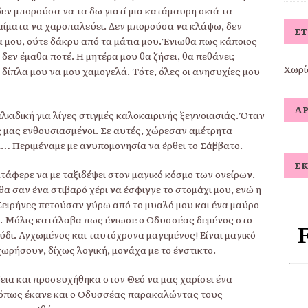
δεν μπορούσα να τα δω γιατί μια κατάμαυρη σκιά τα
αίματα να χαροπαλεύει. Δεν μπορούσα να κλάψω, δεν
Σ
 μου, ούτε δάκρυ από τα μάτια μου. Ένιωθα πως κάποιος
 δεν έμαθα ποτέ. Η μητέρα μου θα ζήσει, θα πεθάνει;
Χωρί
ίπλα μου να μου χαμογελά. Τότε, όλες οι ανησυχίες μου
ΆΡ
λκιδική για λίγες στιγμές καλοκαιρινής ξεγνοιασιάς. Όταν
ες μας ενθουσιασμένοι. Σε αυτές, χώρεσαν αμέτρητα
… Περιμέναμε με ανυπομονησία να έρθει το Σάββατο.
ΣΚ
ατάφερε να με ταξιδέψει στον μαγικό κόσμο των ονείρων.
α σαν ένα στιβαρό χέρι να έσφιγγε το στομάχι μου, ενώ η
ειρήνες πετούσαν γύρω από το μυαλό μου και ένα μαύρο
. Μόλις κατάλαβα πως ένιωσε ο Οδυσσέας δεμένος στο
ύδι. Αγχωμένος και ταυτόχρονα μαγεμένος! Είναι μαγικό
ωρήσουν, δίχως λογική, μονάχα με το ένστικτο.
ια και προσευχήθηκα στον Θεό να μας χαρίσει ένα
ς όπως έκανε και ο Οδυσσέας παρακαλώντας τους