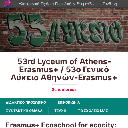
Ηλεκτρονικά Σχολικά Περιοδικά & Εφημερίδες
Σύνδεση
53rd Lyceum of Athens-
Erasmus+ / 53ο Γενικό
Λύκειο Αθηνών-Erasmus+
Schoolpress
ΔΙΔΑΚΤΙΚΟ ΠΡΟΣΩΠΙΚΟ
ΕΠΙΚΟΙΝΩΝΙΑ
ΣΥΝΤΑΚΤΙΚΗ ΟΜΑΔΑ
ΤΕΥΧΗ
ΤΟ ΣΧΟΛΕΙΟ ΜΑΣ
Erasmus+ Ecoschool for ecocity: