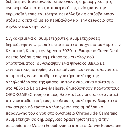
δεξιότητες (συνεργασία, επικοινωνία, δημιουργικότητα,
ενεργή πολιτειότητα, κριτική σκέψη), ενίσχυσαν την
ευρωπαϊκή τους ταυτότητα και άλλαξαν ή επιβεβαίωσαν
στάσεις σχετικά με το περιβάλλον και την αειφορία στο
σχολείο και στην πόλη.
Συγκεκριμένα οι συμμετέχοντες/συμμετέχουσες
δημιούργησαν ψηφιακά εκπαιδευτικά παιχνίδια με θέμα την
Κλιματική Κρίση, την Agenda 2030 τη European Green Deal
και τις δράσεις για τη μείωση του οικολογικού
αποτυπώματος, συνέγραψαν ένα ψηφιακό βιβλίο με
φανταστικές ιστορίες αντικειμένων που ανακυκλώνονται,
συμμετείχαν σε υπαίθριο εργαστήρι μελέτης της
αλληλεπίδρασης της φύσης με τον ανθρώπινο πολιτισμό
στο Αββαείο La Sauve-Majeure, δημιούργησαν πρωτότυπους
ΟΙΚΟΚΩΔΙΚΕΣ τους οποίους θα εντάξουν οι δυο οργανισμοί
στην εκπαιδευτική τους κουλτούρα, μελέτησαν βιωματικά
τον αειφορικό τρόπο καλλιέργειας της αμπέλου και
παραγωγής του οίνου στο οινοποιείο Chateau de Camarsac,
συμμετείχαν σε δημιουργικές δραστηριότητες για την
αειφορία στο Maison Ecocitoyenne και στο Darwin Ecosystem