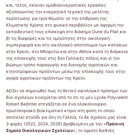
και, τέλος, έκαναν ομαδοσυνεργατικές εργασίες
αξιοποιώντας την ενεργητική τεχνική της μελέτης
περίπτωσης για τρία θέματα: α) την επίδραση της
Κλιματικής Κρίσης στο φυσικό περιβάλλον με αφορμή την
εκπαιδευτική τους επίσκεψη στο διάσημο Dune du Pilat και
β) τις διαφορές και τις ομοιότητες στην οικολογική
συμπεριφορά και στο οικολογικό αποτύπωμα των κατοίκων
στην Κρεόν, στο Μπορντώ και στην Αθήνα κατά τη διάρκεια
της επίσκεψής τους στις δύο Γαλλικές πόλεις και γ) τον
βιώσιμο τρόπο παραγωγής και διανομής αγροτικών και
κτηνοτροφικών προϊόντων μέσω της επίσκεψής τους στην
αγορά αγροτικών προϊόντων της Κρεόν.
Αξίζει να σημειωθεί πως το θετικό οικολογικό πρόσημο των
δύο σχολείων ενισχύεται από το ότι το μεν Lycée Polyvalent
Robert Badinter στεγάζεται σε ένα ολοκαίνουργιο
πρωτοποριακό βιοκλιματικό κτίριο στη φύση το οποίο
αποτελεί στολίδι για όλη τη Γαλλία, το δε σχολείο μας είναι
3 φορές (2022, 2024, 2026) βραβευμένο με την «
Πράσινη
Σημαία Οικολογικών Σχολείων
«, το ύψιστο διεθνές