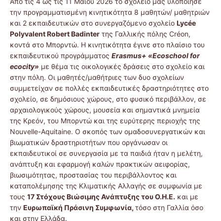
Από τις 4 ως τις 11 Μαΐου 2026 το σχολείο μας υλοποίησε
την προγραμματισμένη κινητικότητα 8 μαθητών/ μαθητριών
και 2 εκπαιδευτικών στο συνεργαζόμενο σχολείο
Lycée
Polyvalent Robert Badinter
της Γαλλικής πόλης Créon,
κοντά στο Μπορντώ. Η κινητικότητα έγινε στο πλαίσιο του
εκπαιδευτικού προγράμματος
Erasmus+ «Ecoschool for
ecocity»
με θέμα τις οικολογικές δράσεις στο σχολείο και
στην πόλη. Οι μαθητές/μαθήτριες των δυο σχολείων
συμμετείχαν σε πολλές εκπαιδευτικές δραστηριότητες στο
σχολείο, σε δημόσιους χώρους, στο φυσικό περιβάλλον, σε
αρχαιολογικούς χώρους, μουσεία και σημαντικά μνημεία
της Κρεόν, του Μπορντώ και της ευρύτερης περιοχής της
Nouvelle-Aquitaine. Ο σκοπός των ομαδοσυνεργατικών και
βιωματικών δραστηριοτήτων που οργάνωσαν οι
εκπαιδευτικοί σε συνεργασία με τα παιδιά ήταν η μελέτη,
ανάπτυξη και εφαρμογή καλών πρακτικών αειφορίας,
βιωσιμότητας, προστασίας του περιβάλλοντος και
καταπολέμησης της Κλιματικής Αλλαγής σε συμφωνία με
τους
17 Στόχους Βιώσιμης Ανάπτυξης του Ο.Η.Ε.
και με
την
Ευρωπαϊκή Πράσινη Συμφωνία,
τόσο στη Γαλλία όσο
και στην Ελλάδα.