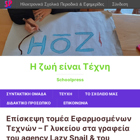
Ηλεκτρονικά Σχολικά Περιοδικά & Εφημερίδες
Σύνδεση
Η ζωή είναι Τέχνη
Schoolpress
ΣΥΝΤΑΚΤΙΚΗ ΟΜΑΔΑ
ΤΕΥΧΗ
ΤΟ ΣΧΟΛΕΙΟ ΜΑΣ
ΔΙΔΑΚΤΙΚΟ ΠΡΟΣΩΠΙΚΟ
ΕΠΙΚΟΙΝΩΝΙΑ
Επίσκεψη τομέα Εφαρμοσμένων
Τεχνών – Γ λυκείου στα γραφεία
του agency Lazy Snail & του