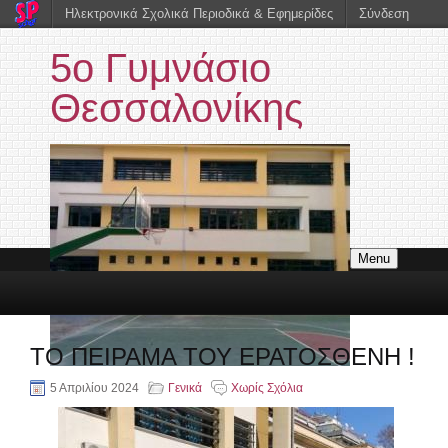
Ηλεκτρονικά Σχολικά Περιοδικά & Εφημερίδες
Σύνδεση
5ο Γυμνάσιο
Θεσσαλονίκης
Menu
ΤΟ ΠΕΙΡΑΜΑ ΤΟΥ ΕΡΑΤΟΣΘΕΝΗ !
5 Απριλίου 2024
Γενικά
Χωρίς Σχόλια