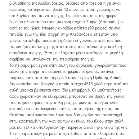
βιβλιοθήκης της Αλεξάνδρειας, βέβαιος από τότε ότι η γη είναι
σφαιρική, κατάφερε σε ηλικία 40 ετών, με απλή γεωμετρία να
υπολογίσει την ακτίνα της γης. Γνωρίζοντας πως την ημέρα
θερινού ηλιοστασίου στην μακρινή αρχαία Συήνη (Ασσουάν ) οι
ακτίνες του ήλιου έπεφταν ακριβώς κάθετα (90 μοίρες) σε ένα
πηγάδι, ενώ την ίδια στιγμή στην Αλεξάνδρεια έπεφταν υπό
γωνία, κατάλαβε πως αυτή η διαφορά γωνίας μεταξύ των δύο
τόπων ήταν ανάλογη της απόστασης τους πάνω στην κυκλική
επιφάνεια της γης. Έτσι με ελάχιστα μέσα κατάφερε με μεγάλη
ακρίβεια να υπολογίσει την περιφέρεια της γης.
Το πείραμα μας έγινε στην αυλή του σχολείου, γνωρίζοντας πως
εκείνη την στιγμή της εαρινής ισημερίας οι ηλιακές ακτίνες
πέφτουν κάθετα στον Ισημερινό στην Περιοχή Djolu της Λαϊκής
Δημοκρατίας του Κονγκό η οποία απέχει 4515 χιλιόμετρα από την
αυλή μας και βρίσκεται στον ίδιο μεσημβρινό. Οι μαθητές/τριες
αφού χωρίστηκαν σε έξι ομάδες, μπόρεσαν να βρουν την γωνία
που πέφτει ο ήλιος στην αυλή μας, μετρώντας το μήκος ενός
κατακόρυφου αντικειμένου καθώς και το μήκος της σκιάς του.
Κατόπιν υπολόγισαν τον λόγο των δύο μηκών που αντιστοιχεί
στην εφαπτομένη την γωνίας των ακτίνων του ήλιου στην αυλή
μας και τελικά υπολόγισαν την περιφέρεια και την ακτίνα της γης.
Το πείραμα στέφθηκε με επιτυχία καθώς τα αποτελέσματα ήταν