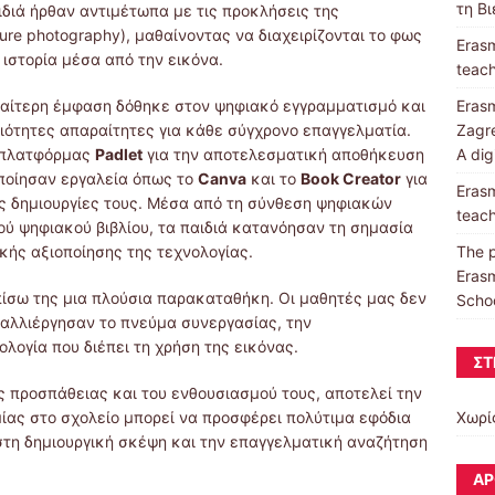
τη Β
ιδιά ήρθαν αντιμέτωπα με τις προκλήσεις της
re photography), μαθαίνοντας να διαχειρίζονται το φως
Erasm
 ιστορία μέσα από την εικόνα.
teach
Erasm
διαίτερη έμφαση δόθηκε στον ψηφιακό εγγραμματισμό και
Zagre
ξιότητες απαραίτητες για κάθε σύγχρονο επαγγελματία.
A dig
ς πλατφόρμας
Padlet
για την αποτελεσματική αποθήκευση
ποίησαν εργαλεία όπως το
Canva
και το
Book Creator
για
Erasm
ς δημιουργίες τους. Μέσα από τη σύνθεση ψηφιακών
teach
ού ψηφιακού βιβλίου, τα παιδιά κατανόησαν τη σημασία
The p
κής αξιοποίησης της τεχνολογίας.
Erasm
ίσω της μια πλούσια παρακαταθήκη. Οι μαθητές μας δεν
Schoo
αλλιέργησαν το πνεύμα συνεργασίας, την
λογία που διέπει τη χρήση της εικόνας.
ΣΤ
ς προσπάθειας και του ενθουσιασμού τους, αποτελεί την
Χωρί
μίας στο σχολείο μπορεί να προσφέρει πολύτιμα εφόδια
 στη δημιουργική σκέψη και την επαγγελματική αναζήτηση
ΆΡ