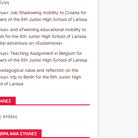
ιέννη
us+ Job Shadowing mobility to Croatia for
ers of the 6th Junior High School of Larissa
us+ and eTwinning educational mobility to
b for the 6th Junior High School of Larissa:
ital adventure on «Eudaimonia»
us+ Teaching Assignment in Belgium for
ers of the 6th Junior High School of Larissa
edagogical value and reflection on the
us+ trip to Berlin for the 6th Junior High
l of Larissa
ΉΛΕΣ
ς στήλες
ΘΡΑ ΑΝΆ ΣΤΉΛΕΣ