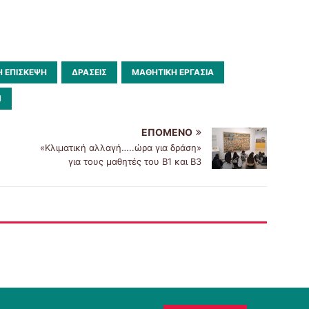
Ή ΕΠΊΣΚΕΨΗ
ΔΡΆΣΕΙΣ
ΜΑΘΗΤΙΚΗ ΕΡΓΑΣΙΑ
Ν
ΕΠΌΜΕΝΟ
«Κλιματική αλλαγή…..ώρα για δράση»
για τους μαθητές του Β1 και Β3