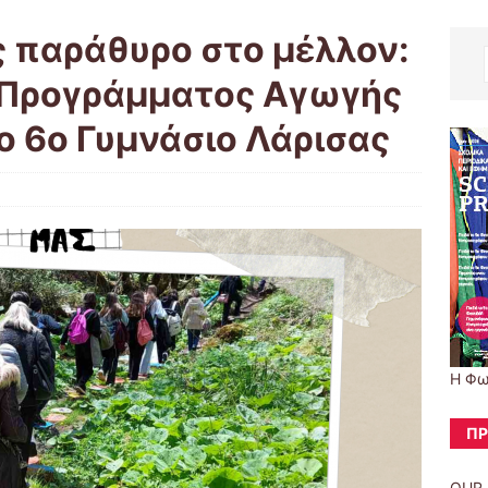
 παράθυρο στο μέλλον:
 Προγράμματος Αγωγής
ο 6ο Γυμνάσιο Λάρισας
Η Φω
ΠΡ
OUR 