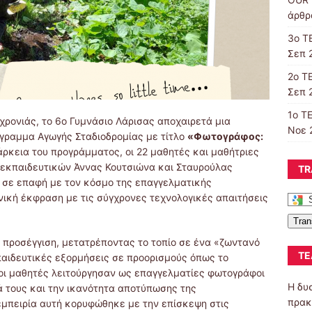
άρθρα
3ο Τ
Σεπ 
2ο Τ
Σεπ 
1ο Τ
χρονιάς, το 6ο Γυμνάσιο Λάρισας αποχαιρετά μια
Νοε 
όγραμμα Αγωγής Σταδιοδρομίας με τίτλο
«Φωτογράφος:
ιάρκεια του προγράμματος, οι 22 μαθητές και μαθήτριες
 εκπαιδευτικών Άννας Κουτσιώνα και Σταυρούλας
TR
ν σε επαφή με τον κόσμο της επαγγελματικής
ική έκφραση με τις σύγχρονες τεχνολογικές απαιτήσεις
Tran
 προσέγγιση, μετατρέποντας το τοπίο σε ένα «ζωντανό
ΤΕ
αιδευτικές εξορμήσεις σε προορισμούς όπως το
, οι μαθητές λειτούργησαν ως επαγγελματίες φωτογράφοι
Η δυ
 τους και την ικανότητα αποτύπωσης της
πρακ
 εμπειρία αυτή κορυφώθηκε με την επίσκεψη στις